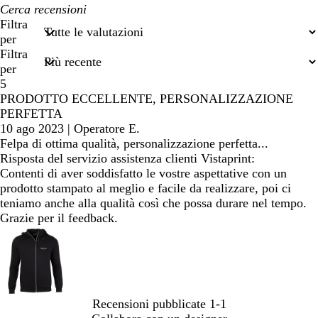
I
miei
Filtra
termini
per
di
Filtra
ricerca
per
5
PRODOTTO ECCELLENTE, PERSONALIZZAZIONE
PERFETTA
10 ago 2023
|
Operatore E.
Felpa di ottima qualità, personalizzazione perfetta...
Risposta del servizio assistenza clienti Vistaprint:
Contenti di aver soddisfatto le vostre aspettative con un
prodotto stampato al meglio e facile da realizzare, poi ci
teniamo anche alla qualità così che possa durare nel tempo.
Grazie per il feedback.
Recensioni pubblicate
1-1