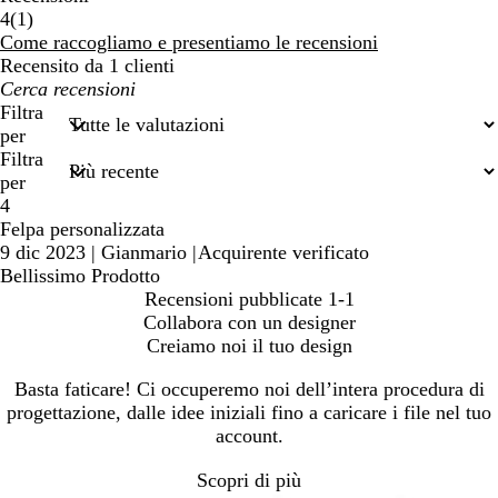
1
4
(
1
)
recensioni
Come raccogliamo e presentiamo le recensioni
Recensito da 1 clienti
I
miei
Filtra
termini
per
di
Filtra
ricerca
per
4
Felpa personalizzata
9 dic 2023
|
Gianmario
|
Acquirente verificato
Bellissimo Prodotto
Recensioni pubblicate
1-1
Collabora con un designer
Creiamo noi il tuo design
Basta faticare! Ci occuperemo noi dell’intera procedura di
progettazione, dalle idee iniziali fino a caricare i file nel tuo
account.
Scopri di più