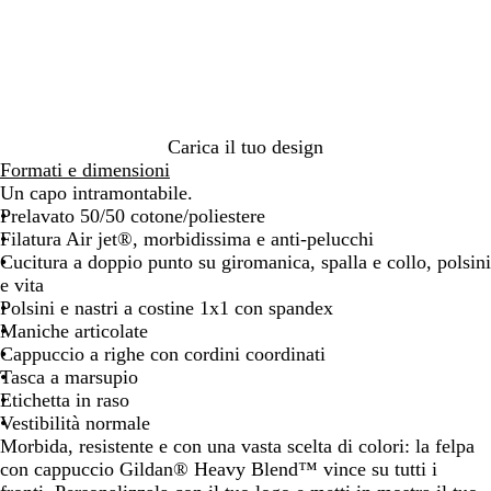
u
r
s
r
s
o
r
u
t
r
c
u
a
z
i
s
i
i
a
z
o
s
d
a
l
d
n
r
d
s
e
n
u
g
s
g
g
n
a
o
e
c
a
e
a
a
e
i
l
c
r
i
o
i
i
c
f
i
h
s
v
c
p
a
e
i
r
o
g
o
o
o
f
r
i
c
y
i
r
t
o
o
e
r
c
m
i
l
a
u
t
a
t
n
r
a
e
é
r
a
r
r
e
t
r
e
i
n
n
l
Carica il tuo design
o
n
o
o
o
i
c
a
e
a
Formati e dimensioni
d
c
a
t
r
n
Un capo intramontabile.
e
o
a
e
g
Prelavato 50/50 cotone/poliestere
s
e
Filatura Air jet®, morbidissima e anti-pelucchi
e
Cucitura a doppio punto su giromanica, spalla e collo, polsini
e vita
Polsini e nastri a costine 1x1 con spandex
Maniche articolate
Cappuccio a righe con cordini coordinati
Tasca a marsupio
Etichetta in raso
Vestibilità normale
Morbida, resistente e con una vasta scelta di colori: la felpa
con cappuccio Gildan® Heavy Blend™ vince su tutti i