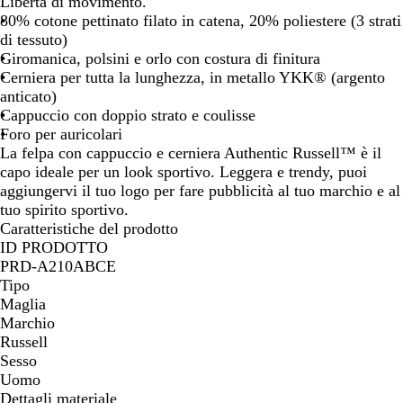
Libertà di movimento.
o
80% cotone pettinato filato in catena, 20% poliestere (3 strati
di tessuto)
Giromanica, polsini e orlo con costura di finitura
Cerniera per tutta la lunghezza, in metallo YKK® (argento
anticato)
Cappuccio con doppio strato e coulisse
Foro per auricolari
La felpa con cappuccio e cerniera Authentic Russell™ è il
capo ideale per un look sportivo. Leggera e trendy, puoi
aggiungervi il tuo logo per fare pubblicità al tuo marchio e al
tuo spirito sportivo.
Caratteristiche del prodotto
ID PRODOTTO
PRD-A210ABCE
Tipo
Maglia
Marchio
Russell
Sesso
Uomo
Dettagli materiale