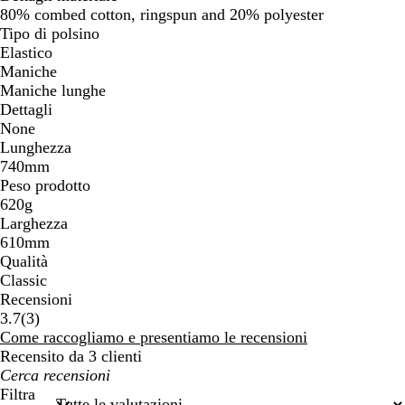
80% combed cotton, ringspun and 20% polyester
Tipo di polsino
Elastico
Maniche
Maniche lunghe
Dettagli
None
Lunghezza
740mm
Peso prodotto
620g
Larghezza
610mm
Qualità
Classic
Recensioni
3
3.7
(
3
)
recensioni
Come raccogliamo e presentiamo le recensioni
Recensito da 3 clienti
I
miei
Filtra