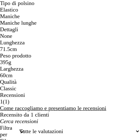
Tipo di polsino
Elastico
Maniche
Maniche lunghe
Dettagli
None
Lunghezza
71.5cm
Peso prodotto
395g
Larghezza
60cm
Qualità
Classic
Recensioni
1
1
(
1
)
recensioni
Come raccogliamo e presentiamo le recensioni
Recensito da 1 clienti
I
miei
Filtra
termini
per