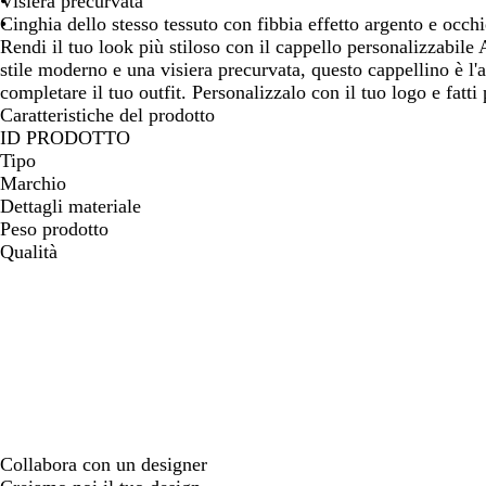
Visiera precurvata
spostarti
spostarti
spostarti
spostarti
spostarti
Cinghia dello stesso tessuto con fibbia effetto argento e occh
Rendi il tuo look più stiloso con il cappello personalizzabil
stile moderno e una visiera precurvata, questo cappellino è l'
completare il tuo outfit. Personalizzalo con il tuo logo e fatti 
Caratteristiche del prodotto
ID PRODOTTO
Tipo
Marchio
Dettagli materiale
Peso prodotto
Qualità
Collabora con un designer