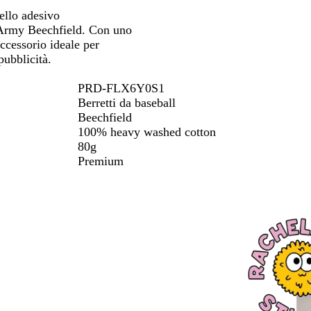
spostarti
spostarti
spostarti
a
e
i
e
i
i
iello adesivo
v
o
o
o
e Army Beechfield. Con uno
y
l
g
s
accessorio ideale per
i
r
a
pubblicità.
v
a
s
a
f
s
PRD-FLX6Y0S1
i
o
Berretti da baseball
t
Beechfield
e
100% heavy washed cotton
80g
Premium