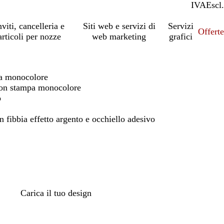
IVA
Incl.
Escl.
nviti, cancelleria e
Siti web e servizi di
Servizi
Offert
articoli per nozze
web marketing
grafici
a monocolore
con stampa monocolore
o
n fibbia effetto argento e occhiello adesivo
Carica il tuo design