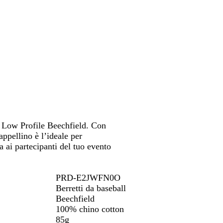
spostarti
a
a
p
e
n
a
v
p
a
e
s
y
a
s
p
t
s
t
a
e
t
e
s
l
e
l
t
l
l
l
e
o
l
o
l
o
l
o
to Low Profile Beechfield. Con
appellino è l’ideale per
a ai partecipanti del tuo evento
PRD-E2JWFN0O
Berretti da baseball
Beechfield
100% chino cotton
85g