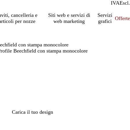
IVA
Incl.
Escl.
nviti, cancelleria e
Siti web e servizi di
Servizi
Offert
articoli per nozze
web marketing
grafici
eechfield con stampa monocolore
Profile Beechfield con stampa monocolore
Carica il tuo design