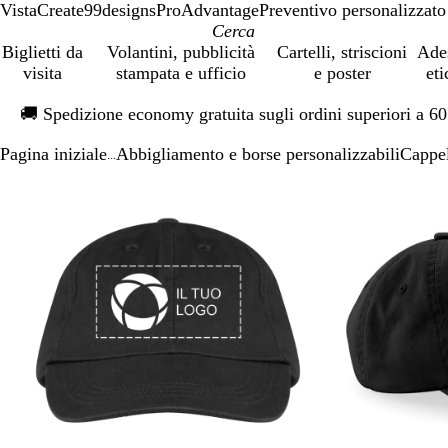
VistaCreate
99designs
ProAdvantage
Preventivo personalizzato
Biglietti da
Volantini, pubblicità
Cartelli, striscioni
Ade
visita
stampata e ufficio
e poster
eti
Diapositiva
🚚
Spedizione economy gratuita sugli ordini superiori a 6
1
di
Pagina iniziale
Abbigliamento e borse personalizzabili
Cappel
1
...
Diapositiva
L’immagine
Ingrandito
Usa
Clicca
1
può
a
i
per
di
essere
minimo
comandi
allargare
2
ingrandita
+
e
+
per
ingrandire
o
ridurre
e
le
frecce
per