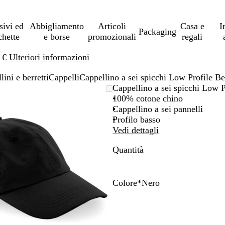
sivi ed
Abbigliamento
Articoli
Casa e
I
Packaging
chette
e borse
promozionali
regali
0 €
Ulteriori informazioni
lini e berretti
Cappelli
Cappellino a sei spicchi Low Profile B
L’immagine
Ingrandito
Usa
Clicca
Cappellino a sei spicchi Low 
può
a
i
per
100% cotone chino
essere
minimo
comandi
allargare
Cappellino a sei pannelli
ingrandita
+
Profilo basso
e
Vedi dettagli
+
Quantità
per
ingrandire
o
ridurre
Colore
*
Nero
e
B
M
R
N
B
L
B
le
l
e
o
e
e
i
l
frecce
u
n
s
r
i
m
u
per
n
t
a
o
g
o
p