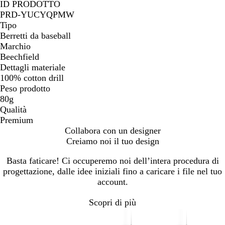
r
i
a
i
a
c
r
ID PRODOTTO
i
c
n
a
s
o
o
PRD-YUCYQPMW
g
o
c
n
s
Tipo
i
o
c
i
Berretti da baseball
o
o
c
Marchio
o
o
Beechfield
s
Dettagli materiale
t
100% cotton drill
r
Peso prodotto
i
80g
c
Qualità
a
Premium
Collabora con un designer
Creiamo noi il tuo design
Basta faticare! Ci occuperemo noi dell’intera procedura di
progettazione, dalle idee iniziali fino a caricare i file nel tuo
account.
Scopri di più