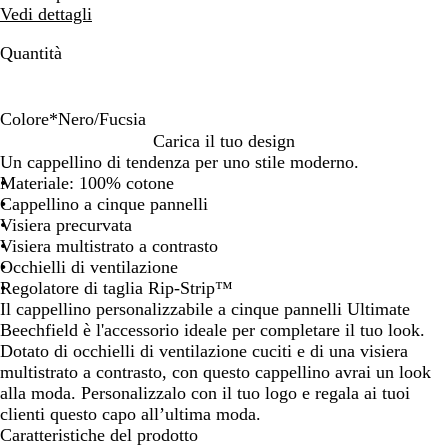
Vedi dettagli
Quantità
Colore
*
Nero/Fucsia
G
S
N
N
N
B
B
N
R
B
B
N
N
N
Carica il tuo design
r
t
e
e
e
l
l
e
o
l
i
e
e
e
Un cappellino di tendenza per uno stile moderno.
i
u
r
r
r
u
u
r
s
u
a
r
r
r
Materiale: 100% cotone
g
c
o
o
o
n
e
o
s
n
n
o
o
o
Cappellino a cinque pannelli
i
c
/
/
/
a
l
/
o
a
c
/
/
/
Visiera precurvata
o
o
R
A
F
v
e
V
c
v
o
B
G
G
Visiera multistrato a contrasto
g
/
o
r
u
y
t
e
l
y
/
l
i
r
Occhielli di ventilazione
r
B
s
a
c
/
t
r
a
/
B
u
a
i
Regolatore di taglia Rip-Strip™
a
l
s
n
s
S
r
d
s
R
l
e
l
g
Il cappellino personalizzabile a cinque pannelli Ultimate
f
u
o
c
i
t
i
e
s
o
u
l
l
i
Beechfield è l'accessorio ideale per completare il tuo look.
i
n
c
i
a
u
c
l
i
s
n
e
o
o
Dotato di occhielli di ventilazione cuciti e di una visiera
t
a
l
o
c
o
i
c
s
a
t
c
multistrato a contrasto, con questo cappellino avrai un look
e
v
a
n
c
/
m
o
o
v
t
h
alla moda. Personalizzalo con il tuo logo e regala ai tuoi
/
y
s
e
o
B
e
/
c
y
r
i
clienti questo capo all’ultima moda.
G
s
i
B
l
i
a
Caratteristiche del prodotto