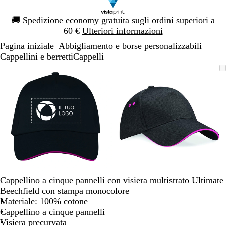
Diapositiva
🚚
Spedizione economy gratuita sugli ordini superiori a
1
60 €
Ulteriori informazioni
di
Pagina iniziale
Abbigliamento e borse personalizzabili
1
...
Cappellini e berretti
Cappelli
Diapositiva
L’immagine
Ingrandito
Usa
Clicca
L’immagine
Ingrandito
Usa
Clicca
1
può
a
i
per
può
a
i
per
di
essere
minimo
comandi
allargare
essere
minimo
comandi
allargare
2
ingrandita
+
ingrandita
+
e
e
+
+
per
per
ingrandire
ingrandire
o
o
ridurre
ridurre
e
e
Cappellino a cinque pannelli con visiera multistrato Ultimate
le
le
Beechfield con stampa monocolore
frecce
frecce
Materiale: 100% cotone
per
per
Cappellino a cinque pannelli
spostarti
spostarti
Visiera precurvata