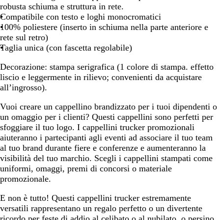
F
7
C
l
robusta schiuma e struttura in rete.
4
3
0
t
Compatibile con testo e loghi monocromatici
5
5
5
i
100% poliestere (inserto in schiuma nella parte anteriore e
8
3
2
c
rete sul retro)
B
A
F
o
Taglia unica (con fascetta regolabile)
/
/
/
l
Decorazione:
stampa serigrafica (1 colore di stampa. effetto
#
#
#
o
liscio e leggermente in rilievo; convenienti da acquistare
F
F
F
r
all’ingrosso).
F
F
F
e
F
F
F
Vuoi creare un cappellino brandizzato per i tuoi dipendenti o
F
F
F
un omaggio per i clienti? Questi cappellini sono perfetti per
F
F
F
sfoggiare il tuo logo. I cappellini trucker promozionali
F
F
F
aiuteranno i partecipanti agli eventi ad associare il tuo team
al tuo brand durante fiere e conferenze e aumenteranno la
visibilità del tuo marchio. Scegli i cappellini stampati come
uniformi, omaggi, premi di concorsi o materiale
promozionale.
E non è tutto! Questi cappellini trucker estremamente
versatili rappresentano un regalo perfetto o un divertente
ricordo per feste di addio al celibato o al nubilato, o persino