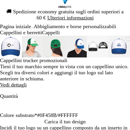
Diapositiva
🚚
Spedizione economy gratuita sugli ordini superiori a
1
60 €
Ulteriori informazioni
di
Pagina iniziale
Abbigliamento e borse personalizzabili
1
...
Cappellini e berretti
Cappelli
Diapositiva
L’immagine
Ingrandito
Usa
Clicca
L’immagine
Ingrandito
Usa
Clicca
L’immagine
Ingrandito
Usa
Clicca
L’immagine
Ingrandito
Usa
Clicca
L’immagine
Ingrandito
Usa
Clicca
L’im
Ingra
Usa
Clic
1
può
a
i
per
può
a
i
per
può
a
i
per
può
a
i
per
può
a
i
per
può
a
i
per
di
essere
minimo
comandi
allargare
essere
minimo
comandi
allargare
essere
minimo
comandi
allargare
essere
minimo
comandi
allargare
essere
minimo
comandi
allargare
esser
mini
coma
allar
6
ingrandita
+
ingrandita
+
ingrandita
+
ingrandita
+
ingrandita
+
ingra
+
Cappellini trucker promozionali
e
e
e
e
e
e
Tieni il tuo marchio sempre in vista con un cappellino unico.
+
+
+
+
+
+
Scegli tra diversi colori e aggiungi il tuo logo sul lato
per
per
per
per
per
per
anteriore in schiuma.
ingrandire
ingrandire
ingrandire
ingrandire
ingrandire
ingra
Vedi dettagli
o
o
o
o
o
o
ridurre
ridurre
ridurre
ridurre
ridurre
ridur
Quantità
e
e
e
e
e
e
le
le
le
le
le
le
frecce
frecce
frecce
frecce
frecce
frecc
Colore substrato
*
#0F458B/#FFFFFF
per
per
per
per
per
per
#
#
#
M
Carica il tuo design
spostarti
spostarti
spostarti
spostarti
spostarti
spost
0
3
E
u
Incidi il tuo logo su un cappellino composto da un inserto in