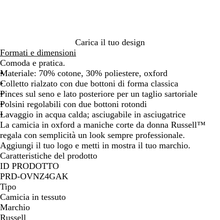
f
t
t
t
o
o
o
R
N
r
o
a
d
y
v
Carica il tuo design
a
y
Formati e dimensioni
l
Comoda e pratica.
Materiale: 70% cotone, 30% poliestere, oxford
Colletto rialzato con due bottoni di forma classica
Pinces sul seno e lato posteriore per un taglio sartoriale
Polsini regolabili con due bottoni rotondi
Lavaggio in acqua calda; asciugabile in asciugatrice
La camicia in oxford a maniche corte da donna Russell™
regala con semplicità un look sempre professionale.
Aggiungi il tuo logo e metti in mostra il tuo marchio.
Caratteristiche del prodotto
ID PRODOTTO
PRD-OVNZ4GAK
Tipo
Camicia in tessuto
Marchio
Russell