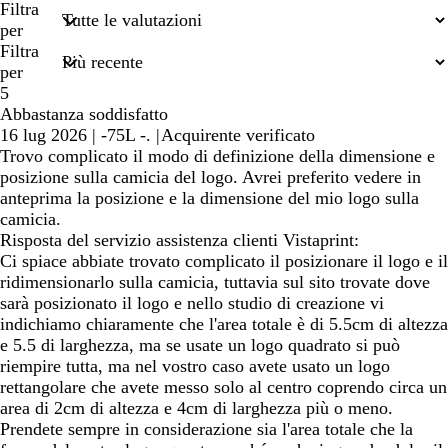
miei
Filtra
termini
per
di
Filtra
ricerca
per
5
Abbastanza soddisfatto
16 lug 2026
|
-75L -.
|
Acquirente verificato
Trovo complicato il modo di definizione della dimensione e
posizione sulla camicia del logo. Avrei preferito vedere in
anteprima la posizione e la dimensione del mio logo sulla
camicia.
Risposta del servizio assistenza clienti Vistaprint:
Ci spiace abbiate trovato complicato il posizionare il logo e il
ridimensionarlo sulla camicia, tuttavia sul sito trovate dove
sarà posizionato il logo e nello studio di creazione vi
indichiamo chiaramente che l'area totale è di 5.5cm di altezza
e 5.5 di larghezza, ma se usate un logo quadrato si può
riempire tutta, ma nel vostro caso avete usato un logo
rettangolare che avete messo solo al centro coprendo circa un
area di 2cm di altezza e 4cm di larghezza più o meno.
Prendete sempre in considerazione sia l'area totale che la