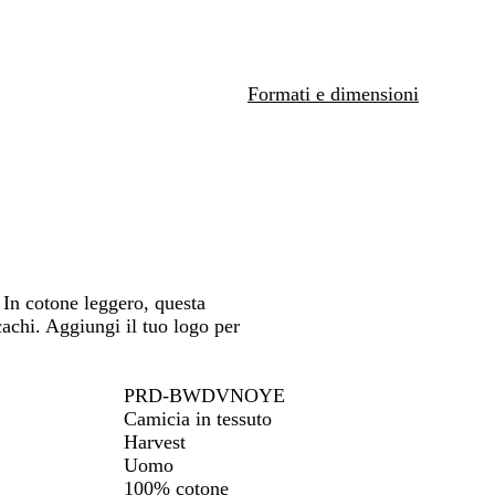
h
spostarti
spostarti
spostarti
i
a
r
Formati e dimensioni
o
 In cotone leggero, questa
cachi. Aggiungi il tuo logo per
PRD-BWDVNOYE
Camicia in tessuto
Harvest
Uomo
100% cotone