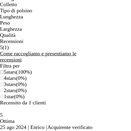
Colletto
Tipo di polsino
Lunghezza
Peso
Larghezza
Qualità
Recensioni
1
5
(
1
)
recensioni
Come raccogliamo e presentiamo le
recensioni
Filtra per
5
stars
(
100
%)
4
stars
(
0
%)
3
stars
(
0
%)
2
stars
(
0
%)
1
star
(
0
%)
Recensito da 1 clienti
5
Ottima
25 ago 2024
|
Enrico
|
Acquirente verificato