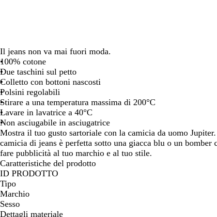
spostarti
spostarti
spostarti
spostarti
spostarti
Il jeans non va mai fuori moda.
100% cotone
Due taschini sul petto
Colletto con bottoni nascosti
Polsini regolabili
Stirare a una temperatura massima di 200°C
Lavare in lavatrice a 40°C
Non asciugabile in asciugatrice
Mostra il tuo gusto sartoriale con la camicia da uomo Jupiter.
camicia di jeans è perfetta sotto una giacca blu o un bomber 
fare pubblicità al tuo marchio e al tuo stile.
Caratteristiche del prodotto
ID PRODOTTO
Tipo
Marchio
Sesso
Dettagli materiale