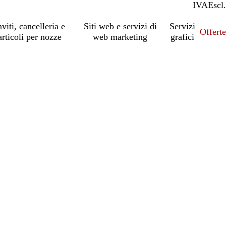
IVA
Incl.
Escl.
nviti, cancelleria e
Siti web e servizi di
Servizi
Offert
articoli per nozze
web marketing
grafici
io