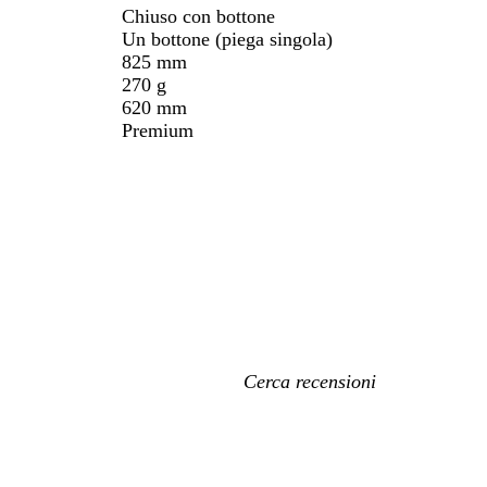
Chiuso con bottone
Un bottone (piega singola)
825 mm
270 g
620 mm
Premium
I
miei
termini
di
ricerca