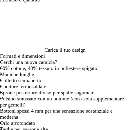
l
z
i
e
r
u
z
a
r
i
e
u
n
o
g
l
r
c
i
e
r
o
o
t
o
/
/
t
c
A
N
r
i
z
e
Carica il tuo design
i
e
z
r
Formati e dimensioni
c
l
u
o
Cerchi una nuova camicia?
o
o
r
60% cotone, 40% tessuto in poliestere spigato
/
/
r
Maniche lunghe
B
B
o
Colletto semiaperto
l
l
c
Cuciture termosaldate
u
u
i
Sprone posteriore diviso per spalle sagomate
n
n
e
Polsino smussato con un bottone (con asola supplementare
a
a
l
per gemelli)
v
v
o
Bottoni spessi 4 mm per una sensazione sostanziale e
y
y
moderna
Orlo arrotondato
Taglie per persone alte