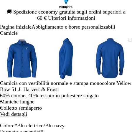
Diapositiva
🚚
Spedizione economy gratuita sugli ordini superiori a
1
60 €
Ulteriori informazioni
di
Pagina iniziale
Abbigliamento e borse personalizzabili
1
Camicie
Diapositiva
L’immagine
Ingrandito
Usa
Clicca
L’immagine
Ingrandito
Usa
Clicca
L’immagi
Ingrandito
Usa
Clicca
1
può
a
i
per
può
a
i
per
può
a
i
per
di
essere
minimo
comandi
allargare
essere
minimo
comandi
allargare
essere
minimo
comandi
allargare
3
ingrandita
+
ingrandita
+
ingrandita
+
e
e
e
+
+
+
per
per
per
ingrandire
ingrandire
ingrandire
Camicia con vestibilità normale e stampa monocolore Yellow
o
o
o
Bow 51 J. Harvest & Frost
ridurre
ridurre
ridurre
60% cotone, 40% tessuto in poliestere spigato
e
e
e
Maniche lunghe
le
le
le
Colletto semiaperto
frecce
frecce
frecce
Vedi dettagli
per
per
per
spostarti
spostarti
spostarti
Colore
*
Blu elettrico/Blu navy
B
A
B
N
G
Obbligatorio
Formato e quantità
*