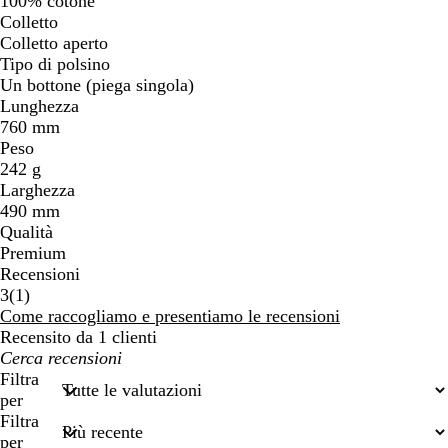
100% cotone
Colletto
Colletto aperto
Tipo di polsino
Un bottone (piega singola)
Lunghezza
760 mm
Peso
242 g
Larghezza
490 mm
Qualità
Premium
Recensioni
1
3
(
1
)
recensioni
Come raccogliamo e presentiamo le recensioni
Recensito da 1 clienti
I
miei
Filtra
termini
per
di
Filtra
ricerca
per