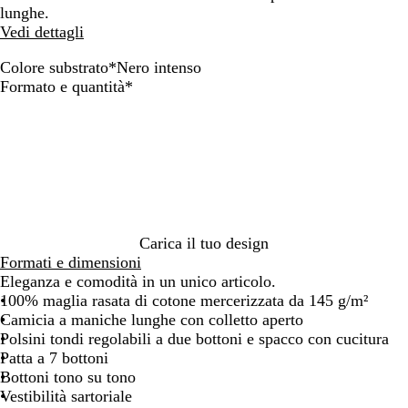
lunghe.
Vedi dettagli
Colore substrato
*
Nero intenso
N
N
B
B
Obbligatorio
Formato e quantità
*
e
o
i
l
r
t
a
u
o
t
n
c
i
e
c
h
n
o
i
t
a
e
r
n
o
Carica il tuo design
s
Formati e dimensioni
o
Eleganza e comodità in un unico articolo.
100% maglia rasata di cotone mercerizzata da 145 g/m²
Camicia a maniche lunghe con colletto aperto
Polsini tondi regolabili a due bottoni e spacco con cucitura
Patta a 7 bottoni
Bottoni tono su tono
Vestibilità sartoriale