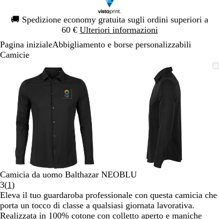
Diapositiva
🚚
Spedizione economy gratuita sugli ordini superiori a
1
60 €
Ulteriori informazioni
di
Pagina iniziale
Abbigliamento e borse personalizzabili
1
Camicie
Diapositiva
L’immagine
Ingrandito
Usa
Clicca
L’immagine
Ingrandito
Usa
Clicca
1
può
a
i
per
può
a
i
per
di
essere
minimo
comandi
allargare
essere
minimo
comandi
allargare
2
ingrandita
+
ingrandita
+
e
e
+
+
per
per
ingrandire
ingrandire
o
o
ridurre
ridurre
e
e
Camicia da uomo Balthazar NEOBLU
le
le
Leggi
3
(
1
)
frecce
frecce
1
Eleva il tuo guardaroba professionale con questa camicia che
per
per
recensioni
porta un tocco di classe a qualsiasi giornata lavorativa.
spostarti
spostarti
Realizzata in 100% cotone con colletto aperto e maniche