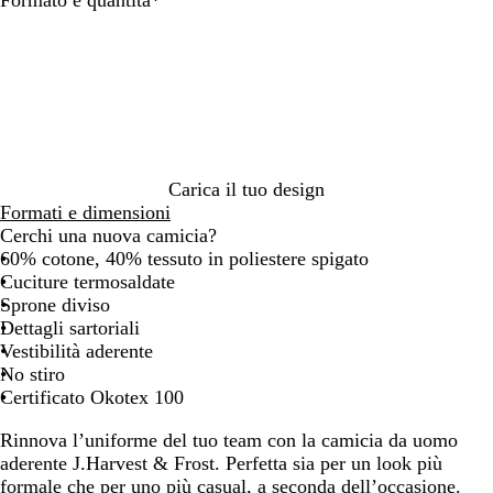
e
z
l
i
r
r
z
u
a
i
o
u
e
n
g
r
l
c
i
r
e
o
o
o
t
/
/
c
t
A
N
i
r
z
e
Carica il tuo design
e
i
z
r
Formati e dimensioni
l
c
u
o
Cerchi una nuova camicia?
o
o
r
60% cotone, 40% tessuto in poliestere spigato
/
/
r
Cuciture termosaldate
B
B
o
Sprone diviso
l
l
c
Dettagli sartoriali
u
u
i
Vestibilità aderente
n
n
e
No stiro
a
a
l
Certificato Okotex 100
v
v
o
y
y
Rinnova l’uniforme del tuo team con la camicia da uomo
aderente J.Harvest & Frost. Perfetta sia per un look più
formale che per uno più casual, a seconda dell’occasione.