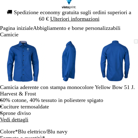
Diapositiva
🚚
Spedizione economy gratuita sugli ordini superiori a
1
60 €
Ulteriori informazioni
di
Pagina iniziale
Abbigliamento e borse personalizzabili
1
Camicie
Diapositiva
L’immagine
Ingrandito
Usa
Clicca
L’immagine
Ingrandito
Usa
Clicca
L’immagi
Ingrandito
Usa
Clicca
1
può
a
i
per
può
a
i
per
può
a
i
per
di
essere
minimo
comandi
allargare
essere
minimo
comandi
allargare
essere
minimo
comandi
allargare
3
ingrandita
+
ingrandita
+
ingrandita
+
e
e
e
+
+
+
per
per
per
ingrandire
ingrandire
ingrandire
Camicia aderente con stampa monocolore Yellow Bow 51 J.
o
o
o
Harvest & Frost
ridurre
ridurre
ridurre
60% cotone, 40% tessuto in poliestere spigato
e
e
e
Cuciture termosaldate
le
le
le
Sprone diviso
frecce
frecce
frecce
Vedi dettagli
per
per
per
spostarti
spostarti
spostarti
Colore
*
Blu elettrico/Blu navy
N
A
B
B
G
Obbligatorio
Formato e quantità
*