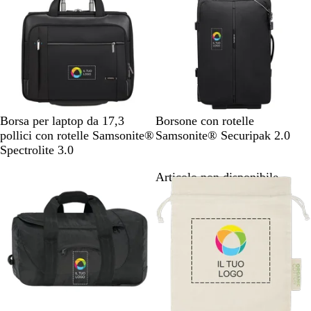
o
s
s
o
N
N
Borsa per laptop da 17,3
Borsone con rotelle
e
e
pollici con rotelle Samsonite®
Samsonite® Securipak 2.0
r
r
Spectrolite 3.0
o
o
Articolo non disponibile
Articolo non disponibile