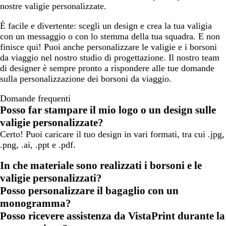
nostre valigie personalizzate.
c
i
È facile e divertente: scegli un design e crea la tua valigia
o
con un messaggio o con lo stemma della tua squadra. E non
n
finisce qui! Puoi anche personalizzare le valigie e i borsoni
e
da viaggio nel nostro studio di progettazione. Il nostro team
di designer è sempre pronto a rispondere alle tue domande
sulla personalizzazione dei borsoni da viaggio.
Domande frequenti
Posso far stampare il mio logo o un design sulle
valigie personalizzate?
Certo! Puoi caricare il tuo design in vari formati, tra cui .jpg,
.png, .ai, .ppt e .pdf.
In che materiale sono realizzati i borsoni e le
valigie personalizzati?
Posso personalizzare il bagaglio con un
monogramma?
Posso ricevere assistenza da VistaPrint durante la