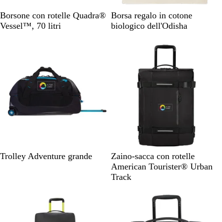
N
B
Borsone con rotelle Quadra®
Borsa regalo in cotone
e
e
Vessel™, 70 litri
biologico dell'Odisha
r
i
Articolo non disponibile
Articolo non disponibile
o
g
e
B
N
C
Trolley Adventure grande
Zaino-sacca con rotelle
l
e
a
American Tourister® Urban
u
r
c
Track
/
o
h
Articolo non disponibile
Articolo non disponibile
N
a
i
e
s
s
r
f
c