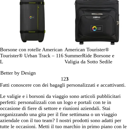
o
a
u
l
r
t
o
o
N
B
B
N
Borsone con rotelle American
American Tourister®
e
e
l
e
Tourister® Urban Track – 116
SummerRide Borsone e
r
i
u
r
L
Valigia da Sotto Sedile
o
g
m
o
Better by Design
/
e
a
1
2
3
V
/
r
Vai
Vai
Vai
Fatti conoscere con dei bagagli personalizzati e accattivanti.
e
O
i
alla
alla
alla
r
r
n
pagina
pagina
pagina
Le valigie e i borsoni da viaggio sono articoli pubblicitari
d
a
o
perfetti: personalizzali con un logo e portali con te in
e
n
/
occasione di fiere di settore e riunioni aziendali. Stai
l
g
A
organizzando una gita per il fine settimana o un viaggio
i
e
r
aziendale con il tuo team? I nostri prodotti sono adatti per
m
a
tutte le occasioni. Metti il tuo marchio in primo piano con le
e
n