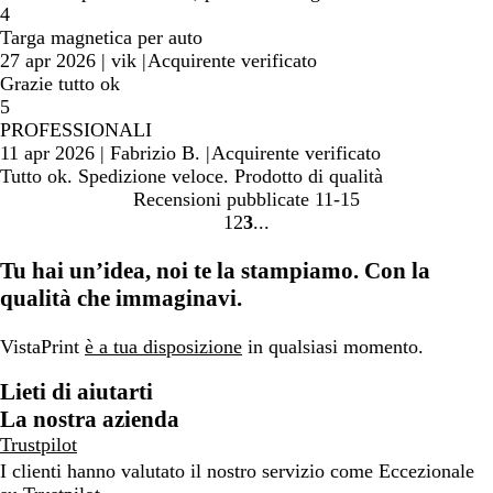
4
Targa magnetica per auto
27 apr 2026
|
vik
|
Acquirente verificato
Grazie tutto ok
5
PROFESSIONALI
11 apr 2026
|
Fabrizio B.
|
Acquirente verificato
Tutto ok. Spedizione veloce. Prodotto di qualità
Recensioni pubblicate
11-15
1
2
3
Vai
Vai
Vai
alla
alla
alla
Tu hai un’idea, noi te la stampiamo. Con la
pagina
pagina
pagina
qualità che immaginavi.
VistaPrint
è a tua disposizione
in qualsiasi momento.
Lieti di aiutarti
La nostra azienda
Trustpilot
I clienti hanno valutato il nostro servizio come Eccezionale