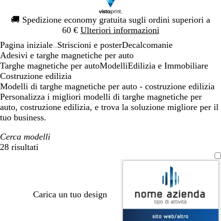
Diapositiva
🚚
Spedizione economy gratuita sugli ordini superiori a
1
60 €
Ulteriori informazioni
di
Pagina iniziale
Striscioni e poster
Decalcomanie
1
...
Adesivi e targhe magnetiche per auto
Targhe magnetiche per auto
Modelli
Edilizia e Immobiliare
Costruzione edilizia
Modelli di targhe magnetiche per auto - costruzione edilizia
Personalizza i migliori modelli di targhe magnetiche per
auto, costruzione edilizia, e trova la soluzione migliore per il
tuo business.
Cerca modelli
28 risultati
Filtri
Carica un tuo design