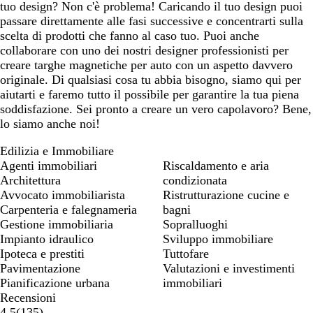
tuo design? Non c'è problema! Caricando il tuo design puoi
passare direttamente alle fasi successive e concentrarti sulla
scelta di prodotti che fanno al caso tuo. Puoi anche
collaborare con uno dei nostri designer professionisti per
creare targhe magnetiche per auto con un aspetto davvero
originale. Di qualsiasi cosa tu abbia bisogno, siamo qui per
aiutarti e faremo tutto il possibile per garantire la tua piena
soddisfazione. Sei pronto a creare un vero capolavoro? Bene,
lo siamo anche noi!
Edilizia e Immobiliare
Agenti immobiliari
Riscaldamento e aria
Architettura
condizionata
Avvocato immobiliarista
Ristrutturazione cucine e
Carpenteria e falegnameria
bagni
Gestione immobiliaria
Sopralluoghi
Impianto idraulico
Sviluppo immobiliare
Ipoteca e prestiti
Tuttofare
Pavimentazione
Valutazioni e investimenti
Pianificazione urbana
immobiliari
Recensioni
135
4.5
(
135
)