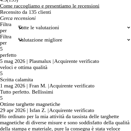
recensioni
Come raccogliamo e presentiamo le recensioni
Recensito da 135 clienti
I
miei
Filtra
termini
per
di
Filtra
ricerca
per
5
perfetto
5 mag 2026
|
Plasmalux
|
Acquirente verificato
veloci e ottima qualità
5
Scritta calamita
1 mag 2026
|
Fran M.
|
Acquirente verificato
Tutto perfetto. Bellissimi
5
Ottime targhette magnetiche
29 apr 2026
|
Isfan Z.
|
Acquirente verificato
Ho ordinato per la mia attività da tassista delle targhette
magnetiche di diverse misure e sono soddisfatto della qualità
della stampa e materiale, pure la consegna è stata veloce