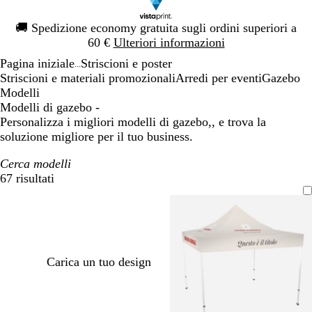
Diapositiva
🚚
Spedizione economy gratuita sugli ordini superiori a
1
60 €
Ulteriori informazioni
di
Pagina iniziale
Striscioni e poster
1
...
Striscioni e materiali promozionali
Arredi per eventi
Gazebo
Modelli
Modelli di gazebo -
Personalizza i migliori modelli di gazebo,, e trova la
soluzione migliore per il tuo business.
Cerca modelli
67 risultati
Filtri
Carica un tuo design