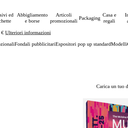
sivi ed
Abbigliamento
Articoli
Casa e
I
Packaging
chette
e borse
promozionali
regali
0 €
Ulteriori informazioni
ozionali
Fondali pubblicitari
Espositori pop up standard
Modelli
Carica un tuo 