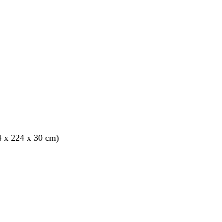
nto
4 x 224 x 30 cm)
nto