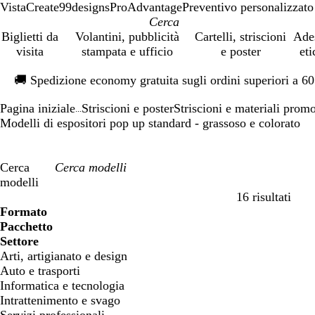
VistaCreate
99designs
ProAdvantage
Preventivo personalizzato
Biglietti da
Volantini, pubblicità
Cartelli, striscioni
Ade
visita
stampata e ufficio
e poster
eti
Diapositiva
🚚
Spedizione economy gratuita sugli ordini superiori a 6
1
di
Pagina iniziale
Striscioni e poster
Striscioni e materiali prom
1
...
Modelli di espositori pop up standard - grassoso e colorato
Cerca
modelli
16 risultati
Filtri
Formato
Pacchetto
Settore
Arti, artigianato e design
Auto e trasporti
Informatica e tecnologia
Intrattenimento e svago