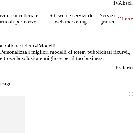
IVA
Incl.
Escl.
nviti, cancelleria e
Siti web e servizi di
Servizi
Offert
articoli per nozze
web marketing
grafici
ubblicitari ricurvi
Modelli
Personalizza i migliori modelli di totem pubblicitari ricurvi,,
e trova la soluzione migliore per il tuo business.
Preferiti
design