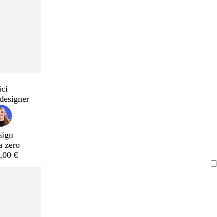
ici
designer
sign
a zero
,00 €