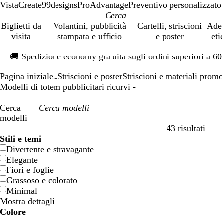
VistaCreate
99designs
ProAdvantage
Preventivo personalizzato
Biglietti da
Volantini, pubblicità
Cartelli, striscioni
Ade
visita
stampata e ufficio
e poster
eti
Diapositiva
🚚
Spedizione economy gratuita sugli ordini superiori a 6
1
di
Pagina iniziale
Striscioni e poster
Striscioni e materiali prom
1
...
Modelli di totem pubblicitari ricurvi -
Cerca
modelli
43 risultati
Filtri
Stili e temi
Divertente e stravagante
Elegante
Fiori e foglie
Grassoso e colorato
Minimal
Mostra dettagli
Colore
B
B
V
V
G
G
A
A
R
R
G
G
B
B
N
N
M
M
P
P
V
V
R
R