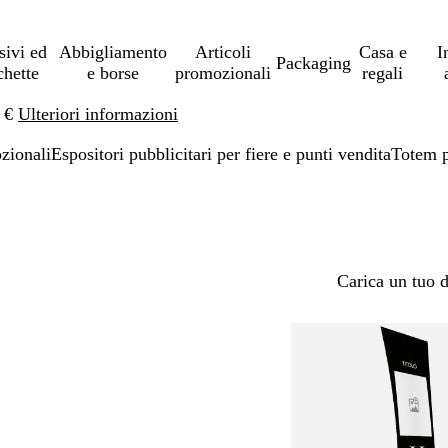
sivi ed
Abbigliamento
Articoli
Casa e
I
Packaging
chette
e borse
promozionali
regali
0 €
Ulteriori informazioni
ozionali
Espositori pubblicitari per fiere e punti vendita
Totem p
Carica un tuo 