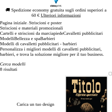
Diapositiva
🚚
Spedizione economy gratuita sugli ordini superiori a
1
60 €
Ulteriori informazioni
di
Pagina iniziale
Striscioni e poster
1
...
Striscioni e materiali promozionali
Cartelli e striscioni da marciapiede
Cavalletti pubblicitari
Modelli
Bellezza e spa
Barbieri
Modelli di cavalletti pubblicitari - barbieri
Personalizza i migliori modelli di cavalletti pubblicitari,
barbieri, e trova la soluzione migliore per il tuo business.
Cerca modelli
8 risultati
Filtri
Carica un tuo design