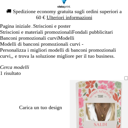
Diapositiva
🚚
Spedizione economy gratuita sugli ordini superiori a
1
60 €
Ulteriori informazioni
di
Pagina iniziale
Striscioni e poster
1
...
Striscioni e materiali promozionali
Fondali pubblicitari
Banconi promozionali curvi
Modelli
Modelli di banconi promozionali curvi -
Personalizza i migliori modelli di banconi promozionali
curvi,, e trova la soluzione migliore per il tuo business.
Cerca modelli
1 risultato
Filtri
Carica un tuo design