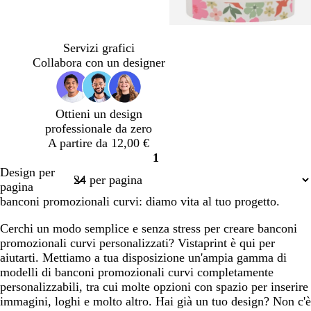
g
b
g
t
r
i
r
e
Servizi grafici
i
a
i
r
Collabora con un designer
g
n
g
r
i
c
i
a
o
o
o
d
Ottieni un design
c
s
i
professionale da zero
h
c
S
A partire da 12,00 €
i
u
i
1
a
r
e
Pagina
Design per
r
o
n
1
pagina
o
a
banconi promozionali curvi: diamo vita al tuo progetto.
Cerchi un modo semplice e senza stress per creare banconi
promozionali curvi personalizzati? Vistaprint è qui per
aiutarti. Mettiamo a tua disposizione un'ampia gamma di
modelli di banconi promozionali curvi completamente
personalizzabili, tra cui molte opzioni con spazio per inserire
immagini, loghi e molto altro. Hai già un tuo design? Non c'è