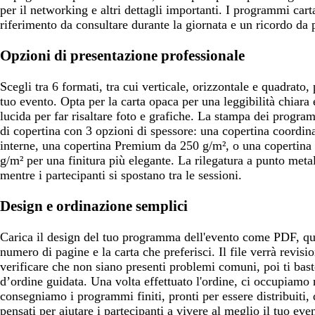
per il networking e altri dettagli importanti. I programmi cart
riferimento da consultare durante la giornata e un ricordo da p
Opzioni di presentazione professionale
Scegli tra 6 formati, tra cui verticale, orizzontale e quadrato,
tuo evento. Opta per la carta opaca per una leggibilità chiara 
lucida per far risaltare foto e grafiche. La stampa dei progra
di copertina con 3 opzioni di spessore: una copertina coordin
interne, una copertina Premium da 250 g/m², o una copertin
g/m² per una finitura più elegante. La rilegatura a punto meta
mentre i partecipanti si spostano tra le sessioni.
Design e ordinazione semplici
Carica il design del tuo programma dell'evento come PDF, qui
numero di pagine e la carta che preferisci. Il file verrà revi
verificare che non siano presenti problemi comuni, poi ti bast
d’ordine guidata. Una volta effettuato l'ordine, ci occupiamo n
consegniamo i programmi finiti, pronti per essere distribuiti, 
pensati per aiutare i partecipanti a vivere al meglio il tuo eve