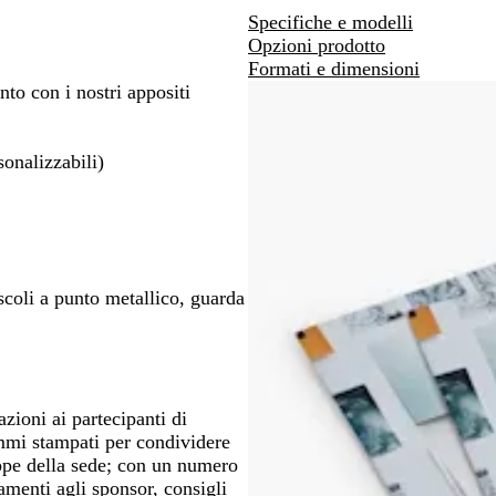
Specifiche e modelli
spostarti
spostarti
Opzioni prodotto
Formati e dimensioni
nto con i nostri appositi
onalizzabili)
coli a punto metallico, guarda
zioni ai partecipanti di
mmi stampati per condividere
appe della sede; con un numero
amenti agli sponsor, consigli