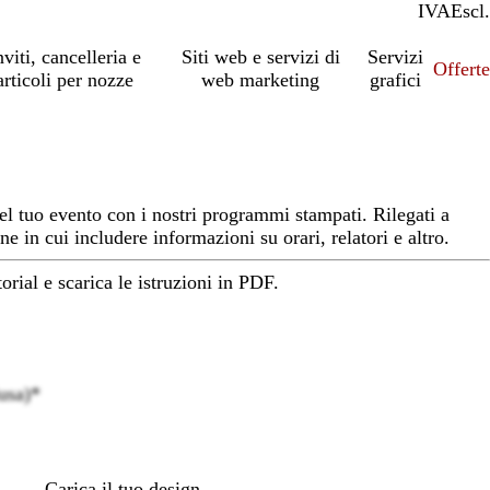
IVA
Incl.
Escl.
nviti, cancelleria e
Siti web e servizi di
Servizi
Offert
articoli per nozze
web marketing
grafici
del tuo evento con i nostri programmi stampati. Rilegati a
e in cui includere informazioni su orari, relatori e altro.
torial e scarica le istruzioni in PDF.
usa)
*
Loading
options
Carica il tuo design