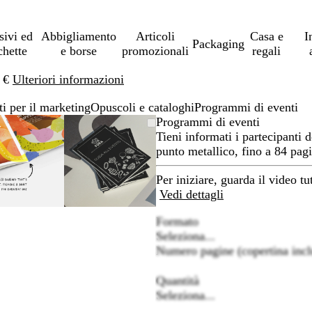
sivi ed
Abbigliamento
Articoli
Casa e
I
Packaging
chette
e borse
promozionali
regali
0 €
Ulteriori informazioni
ti per il marketing
Opuscoli e cataloghi
Programmi di eventi
L’immagine
Ingrandito
Usa
Clicca
L’immagine
Ingrandito
Usa
Clicca
Programmi di eventi
può
a
i
per
può
a
i
per
Tieni informati i partecipanti 
essere
minimo
comandi
allargare
essere
minimo
comandi
allargare
punto metallico, fino a 84 pagin
ingrandita
+
ingrandita
+
e
e
Per iniziare, guarda il video tu
+
+
Vedi dettagli
per
per
Formato
ingrandire
ingrandire
Seleziona...
o
o
Numero pagine (copertina incl
ridurre
ridurre
e
e
Quantità
le
le
Seleziona...
frecce
frecce
per
per