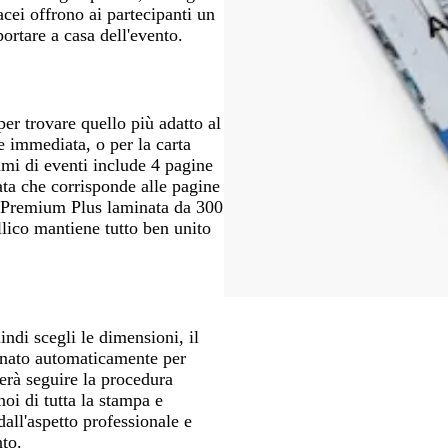
acei offrono ai partecipanti un
ortare a casa dell'evento.
 per trovare quello più adatto al
e immediata, o per la carta
mmi di eventi include 4 pagine
ata che corrisponde alle pagine
a Premium Plus laminata da 300
llico mantiene tutto ben unito
ndi scegli le dimensioni, il
sionato automaticamente per
erà seguire la procedura
oi di tutta la stampa e
dall'aspetto professionale e
nto.