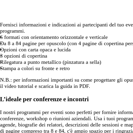
spostarti
spostarti
spostarti
Fornisci informazioni e indicazioni ai partecipanti del tuo eve
programmi.
6 formati con orientamento orizzontale e verticale
Da 8 a 84 pagine per opuscolo (con 4 pagine di copertina pers
Opzioni con carta opaca e lucida
3 opzioni di copertina
Rilegatura a punto metallico (pinzatura a sella)
Stampa a colori su fronte e retro
N.B.:
per informazioni importanti su come progettare gli opus
il video tutorial e scarica la guida in PDF.
L’ideale per conferenze e incontri
I nostri programmi per eventi sono perfetti per fornire informa
conferenze, workshop o riunioni aziendali. Usa i tuoi progra
agende, biografie dei relatori, descrizioni delle sessioni e m
di pagine compreso tra 8 e 84, c'è ampio spazio per i ringrazi