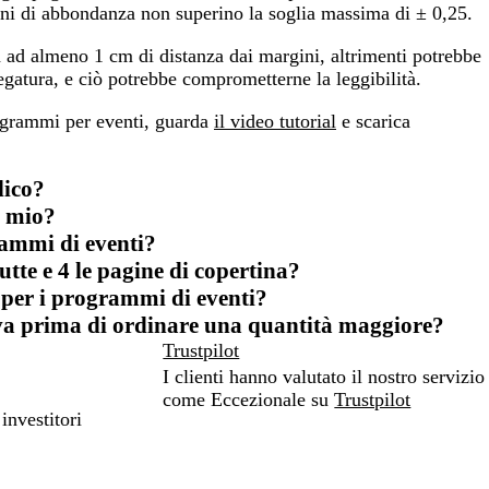
gini di abbondanza non superino la soglia massima di ± 0,25.
ia ad almeno 1 cm di distanza dai margini, altrimenti potrebbe
legatura, e ciò potrebbe comprometterne la leggibilità.
rogrammi per eventi, guarda
il video tutorial
e scarica
lico?
o mio?
ammi di eventi?
utte e 4 le pagine di copertina?
e per i programmi di eventi?
va prima di ordinare una quantità maggiore?
Trustpilot
I clienti hanno valutato il nostro servizio
come Eccezionale su
Trustpilot
investitori