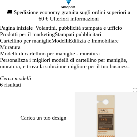
Diapositiva
🚚
Spedizione economy gratuita sugli ordini superiori a
1
60 €
Ulteriori informazioni
di
Pagina iniziale
Volantini, pubblicità stampata e ufficio
1
...
Prodotti per il marketing
Stampati pubblicitari
Cartellino per maniglie
Modelli
Edilizia e Immobiliare
Muratura
Modelli di cartellino per maniglie - muratura
Personalizza i migliori modelli di cartellino per maniglie,
muratura, e trova la soluzione migliore per il tuo business.
Cerca modelli
6 risultati
Filtri
Carica un tuo design