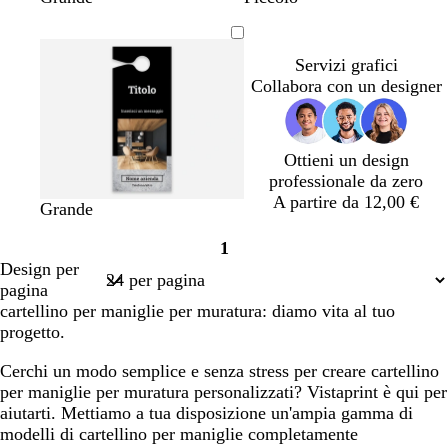
a
o
r
e
r
r
r
r
r
r
g
i
r
i
i
i
i
e
e
l
g
d
g
g
g
g
m
m
Servizi grafici
i
i
e
i
i
i
i
a
a
Collabora con un designer
a
o
f
o
o
o
o
d
s
o
c
c
i
c
r
h
h
Ottieni un design
t
u
e
i
i
professionale da zero
è
r
s
a
a
A partire da 12,00 €
o
t
r
r
n
b
Grande
a
o
o
e
i
1
r
a
Pagina
Design per
o
n
1
pagina
c
cartellino per maniglie per muratura: diamo vita al tuo
o
progetto.
Cerchi un modo semplice e senza stress per creare cartellino
per maniglie per muratura personalizzati? Vistaprint è qui per
aiutarti. Mettiamo a tua disposizione un'ampia gamma di
modelli di cartellino per maniglie completamente