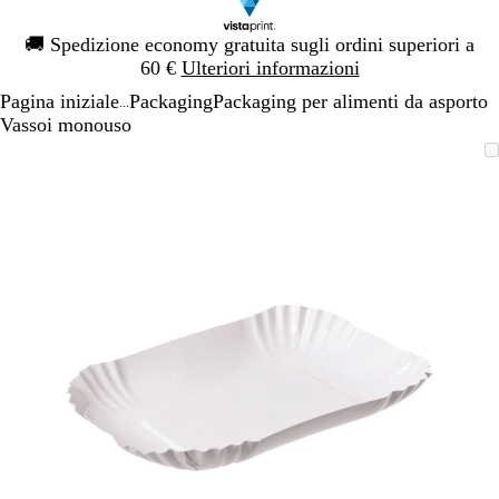
Diapositiva
🚚
Spedizione economy gratuita sugli ordini superiori a
1
60 €
Ulteriori informazioni
di
Pagina iniziale
Packaging
Packaging per alimenti da asporto
1
...
Vassoi monouso
Diapositiva
L’immagine
Ingrandito
Usa
Clicca
1
può
a
i
per
di
essere
minimo
comandi
allargare
1
ingrandita
+
e
+
per
ingrandire
o
ridurre
e
le
frecce
per
spostarti