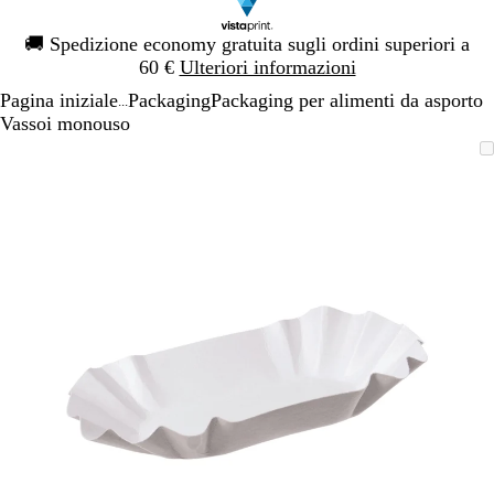
Diapositiva
🚚
Spedizione economy gratuita sugli ordini superiori a
1
60 €
Ulteriori informazioni
di
Pagina iniziale
Packaging
Packaging per alimenti da asporto
1
...
Vassoi monouso
Diapositiva
L’immagine
Ingrandito
Usa
Clicca
1
può
a
i
per
di
essere
minimo
comandi
allargare
1
ingrandita
+
e
+
per
ingrandire
o
ridurre
e
le
frecce
per
spostarti