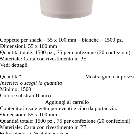
Coppette per snack – 55 x 100 mm – bianche – 1500 pz.
Dimensioni: 55 x 100 mm
Quantità totale: 1500 pz., 75 per confezione (20 confezioni)
Materiale: Carta con rivestimento in PE
Vedi dettagli
Quantità
*
Mostra guida ai prezzi
Minimo: 1500
Colore substrato
Bianco
B
Aggiungi al carrello
i
Contenitori usa e getta per eventi e cibo da portar via.
a
Dimensioni: 55 x 100 mm
n
Quantità totale: 1500 pz., 75 per confezione (20 confezioni)
c
Materiale: Carta con rivestimento in PE
o
Sottocategoria: Scatole per snack