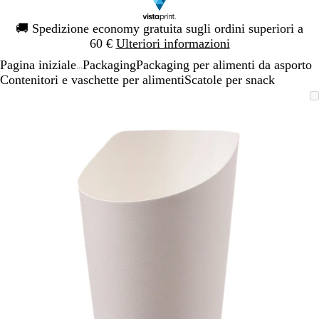
Diapositiva
🚚
Spedizione economy gratuita sugli ordini superiori a
1
60 €
Ulteriori informazioni
di
Pagina iniziale
Packaging
Packaging per alimenti da asporto
1
...
Contenitori e vaschette per alimenti
Scatole per snack
Diapositiva
L’immagine
Ingrandito
Usa
Clicca
1
può
a
i
per
di
essere
minimo
comandi
allargare
1
ingrandita
+
e
+
per
ingrandire
o
ridurre
e
le
frecce
per
spostarti