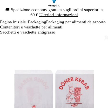
Diapositiva
🚚
Spedizione economy gratuita sugli ordini superiori a
1
60 €
Ulteriori informazioni
di
Pagina iniziale
Packaging
Packaging per alimenti da asporto
1
...
Contenitori e vaschette per alimenti
Sacchetti e vaschette antigrasso
Diapositiva
L’immagine
Ingrandito
Usa
Clicca
1
può
a
i
per
di
essere
minimo
comandi
allargare
1
ingrandita
+
e
+
per
ingrandire
o
ridurre
e
le
frecce
per
spostarti