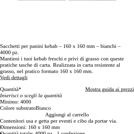
Sacchetti per panini kebab – 160 x 160 mm – bianchi –
4000 pz.
Mantieni i tuoi kebab freschi e privi di grasso con queste
pratiche tasche di carta. Realizzata in carta resistente al
grasso, nel pratico formato 160 x 160 mm.
Vedi dettagli
Quantità
*
Mostra guida ai prezzi
Minimo: 4000
Colore substrato
Bianco
B
Aggiungi al carrello
i
Contenitori usa e getta per eventi e cibo da portar via.
a
Dimensioni: 160 x 160 mm
n
Quantità totale: 4000 pz., 1 confezione