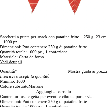
Sacchetti a punta per snack con patatine fritte – 250 g, 23 cm
– 1000 pz.
Dimensioni: Può contenere 250 g di patatine fritte
Quantità totale: 1000 pz., 1 confezione
Materiale: Carta da forno
Vedi dettagli
Quantità
*
Mostra guida ai prezzi
Minimo: 1000
Colore substrato
Marrone
M
Aggiungi al carrello
a
Contenitori usa e getta per eventi e cibo da portar via.
r
Dimensioni: Può contenere 250 g di patatine fritte
r
Quantità totale: 1000 pz., 1 confezione