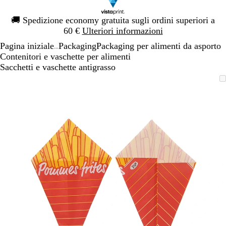
Diapositiva
🚚
Spedizione economy gratuita sugli ordini superiori a
1
60 €
Ulteriori informazioni
di
Pagina iniziale
Packaging
Packaging per alimenti da asporto
1
...
Contenitori e vaschette per alimenti
Sacchetti e vaschette antigrasso
Diapositiva
L’immagine
Ingrandito
Usa
Clicca
1
può
a
i
per
di
essere
minimo
comandi
allargare
1
ingrandita
+
e
+
per
ingrandire
o
ridurre
e
le
frecce
per
spostarti