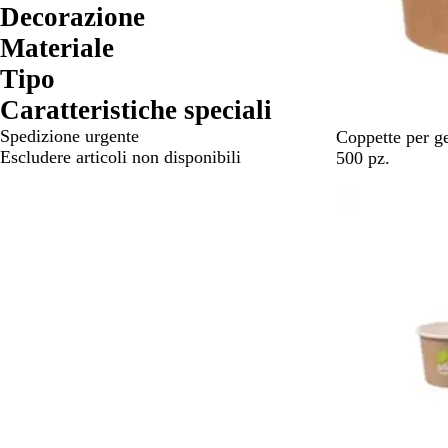
Decorazione
Materiale
Tipo
Caratteristiche speciali
Spedizione urgente
M
Coppette per g
Escludere articoli non disponibili
a
500 pz.
r
r
o
n
e