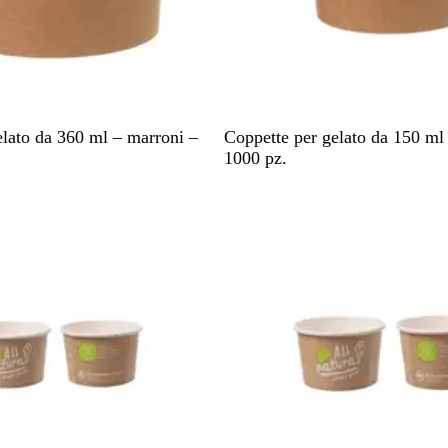
M
elato da 360 ml – marroni –
Coppette per gelato da 150 ml
a
1000 pz.
r
r
o
n
e