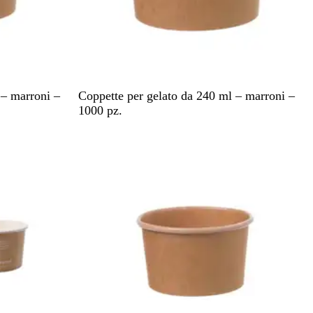
M
 – marroni –
Coppette per gelato da 240 ml – marroni –
a
1000 pz.
r
Articolo non disponibile
r
o
n
e