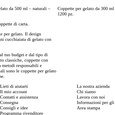
M
lato da 500 ml – naturali –
Coppette per gelato da 300 ml 
a
1200 pz.
r
ppette di carta.
r
o
te per gelato. Il design
n
gni cucchiaiata di gelato con
e
al tuo budget e dal tipo di
ato classiche, coppette con
on metodi responsabili e
li sono le coppette per gelato
ne.
Lieti di aiutarti
La nostra azienda
Il mio account
Chi siamo
Contatti e assistenza
Lavora con noi
Consegna
Informazioni per gli 
Consigli e idee
Area stampa
Programma rivenditore