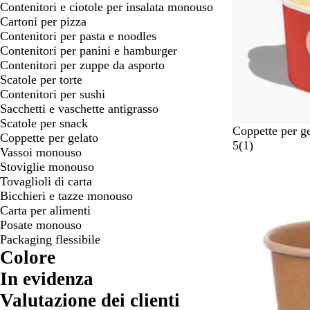
Contenitori e ciotole per insalata monouso
Cartoni per pizza
Contenitori per pasta e noodles
Contenitori per panini e hamburger
Contenitori per zuppe da asporto
Scatole per torte
Contenitori per sushi
Sacchetti e vaschette antigrasso
Scatole per snack
B
Coppette per g
Coppette per gelato
i
1
5
(
1
)
Vassoi monouso
a
r
Stoviglie monouso
Articolo non di
n
e
Tovaglioli di carta
c
c
Bicchieri e tazze monouso
o
e
Carta per alimenti
n
Posate monouso
s
Packaging flessibile
i
Colore
o
In evidenza
n
e
Valutazione dei clienti