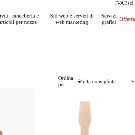
IVA
Incl.
Escl.
nviti, cancelleria e
Siti web e servizi di
Servizi
Offert
articoli per nozze
web marketing
grafici
Ordina
per
Bestseller