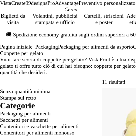
VistaCreate
99designs
ProAdvantage
Preventivo personalizzato
Biglietti da
Volantini, pubblicità
Cartelli, striscioni
Ade
visita
stampata e ufficio
e poster
eti
Diapositiva
🚚
Spedizione economy gratuita sugli ordini superiori a 6
1
di
Pagina iniziale
Packaging
Packaging per alimenti da asporto
C
1
...
Coppette per gelato
Vuoi fare scorta di coppette per gelato? VistaPrint è a tua dis
gelato ti offre tutto ciò di cui hai bisogno: coppette per gelato
quantità che desideri.
Passa
11 risultati
Senza quantità minima
Bestseller
Stampa sul retro
Categorie
Packaging per alimenti
Sacchetti per alimenti
Contenitori e vaschette per alimenti
Contenitori per alimenti monouso