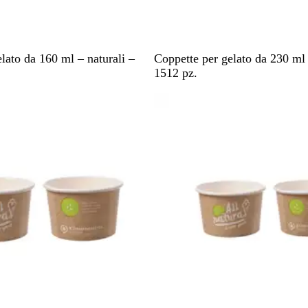
M
lato da 160 ml – naturali –
Coppette per gelato da 230 ml 
a
1512 pz.
r
sponibile
Articolo non disponibile
r
o
n
e