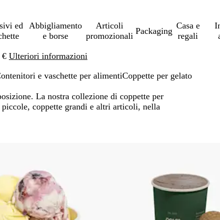
sivi ed
Abbigliamento
Articoli
Casa e
I
Packaging
chette
e borse
promozionali
regali
0 €
Ulteriori informazioni
ontenitori e vaschette per alimenti
Coppette per gelato
posizione. La nostra collezione di coppette per
 piccole, coppette grandi e altri articoli, nella
 ai risultati filtrati
Articolo non disponibile