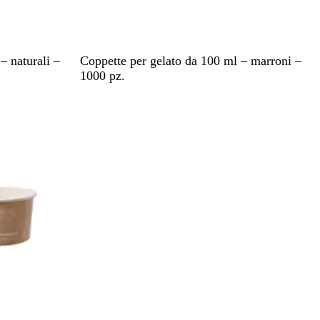
M
– naturali –
Coppette per gelato da 100 ml – marroni –
a
1000 pz.
r
r
o
n
e