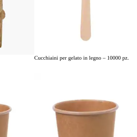
M
Cucchiaini per gelato in legno – 10000 pz.
a
r
r
o
n
e