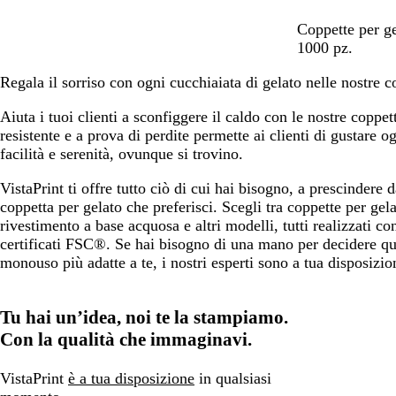
M
Coppette per ge
a
1000 pz.
r
Regala il sorriso con ogni cucchiaiata di gelato nelle nostre co
r
o
Aiuta i tuoi clienti a sconfiggere il caldo con le nostre coppet
n
resistente e a prova di perdite permette ai clienti di gustare o
e
facilità e serenità, ovunque si trovino.
VistaPrint ti offre tutto ciò di cui hai bisogno, a prescindere d
coppetta per gelato che preferisci. Scegli tra coppette per gel
rivestimento a base acquosa e altri modelli, tutti realizzati c
certificati FSC®. Se hai bisogno di una mano per decidere qua
monouso più adatte a te, i nostri esperti sono a tua disposizio
Tu hai un’idea, noi te la stampiamo.
Con la qualità che immaginavi.
VistaPrint
è a tua disposizione
in qualsiasi