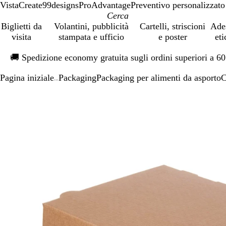
VistaCreate
99designs
ProAdvantage
Preventivo personalizzato
Biglietti da
Volantini, pubblicità
Cartelli, striscioni
Ade
visita
stampata e ufficio
e poster
eti
Diapositiva
🚚
Spedizione economy gratuita sugli ordini superiori a 6
1
di
Pagina iniziale
Packaging
Packaging per alimenti da asporto
C
1
...
Diapositiva
L’immagine
Ingrandito
Usa
Clicca
1
può
a
i
per
di
essere
minimo
comandi
allargare
1
ingrandita
+
e
+
per
ingrandire
o
ridurre
e
le
frecce
per