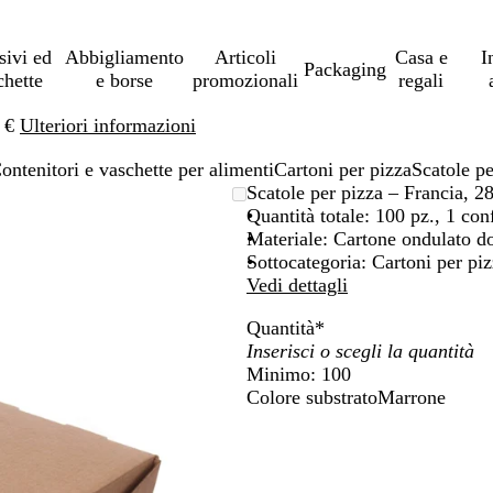
sivi ed
Abbigliamento
Articoli
Casa e
I
Packaging
chette
e borse
promozionali
regali
0 €
Ulteriori informazioni
ontenitori e vaschette per alimenti
Cartoni per pizza
Scatole pe
Scatole per pizza – Francia, 2
Quantità totale: 100 pz., 1 con
Materiale: Cartone ondulato d
Sottocategoria: Cartoni per pi
Vedi dettagli
Quantità
*
Minimo: 100
Colore substrato
Marrone
M
a
r
r