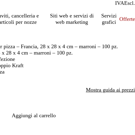
IVA
Incl.
Escl.
nviti, cancelleria e
Siti web e servizi di
Servizi
Offert
articoli per nozze
web marketing
grafici
r pizza – Francia, 28 x 28 x 4 cm – marroni – 100 pz.
8 x 28 x 4 cm – marroni – 100 pz.
fezione
oppio Kraft
zza
Mostra guida ai prezzi
Aggiungi al carrello