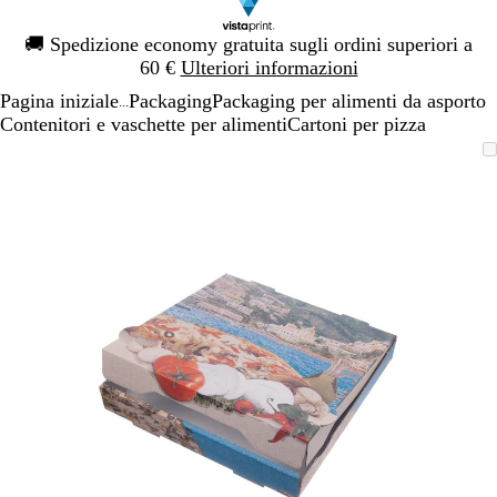
Diapositiva
🚚
Spedizione economy gratuita sugli ordini superiori a
1
60 €
Ulteriori informazioni
di
Pagina iniziale
Packaging
Packaging per alimenti da asporto
1
...
Contenitori e vaschette per alimenti
Cartoni per pizza
Diapositiva
L’immagine
Ingrandito
Usa
Clicca
1
può
a
i
per
di
essere
minimo
comandi
allargare
1
ingrandita
+
e
+
per
ingrandire
o
ridurre
e
le
frecce
per
spostarti