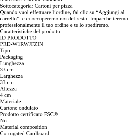
c
Sottocategoria: Cartoni per pizza
o
Quando vuoi effettuare l’ordine, fai clic su “Aggiungi al
l
carrello”, e ci occuperemo noi del resto. Impacchetteremo
o
professionalmente il tuo ordine e te lo spediremo.
r
Caratteristiche del prodotto
e
ID PRODOTTO
PRD-W1RWJFZIN
Tipo
Packaging
Lunghezza
33 cm
Larghezza
33 cm
Altezza
4 cm
Materiale
Cartone ondulato
Prodotto certificato FSC®
No
Material composition
Corrugated Cardboard