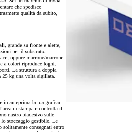
esso. Sei un marchio di moda
mentare che spedisce
rasmette qualità da subito,
li, grande su fronte e alette,
zioni per il substrato:
ivace, oppure marrone/marrone
le a colori riproduce loghi,
orti. La struttura a doppia
 25 kg una volta sigillata.
e in anteprima la tua grafica
l’area di stampa e controlla il
ono nastro biadesivo sulle
 lo stoccaggio gestibile. Le
o solitamente consegnati entro