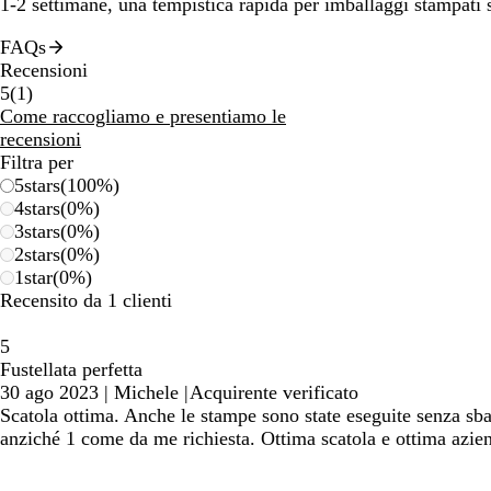
1-2 settimane, una tempistica rapida per imballaggi stampati
FAQs
Recensioni
1
5
(
1
)
recensioni
Come raccogliamo e presentiamo le
recensioni
Filtra per
5
stars
(
100
%)
4
stars
(
0
%)
3
stars
(
0
%)
2
stars
(
0
%)
1
star
(
0
%)
Recensito da 1 clienti
5
Fustellata perfetta
30 ago 2023
|
Michele
|
Acquirente verificato
Scatola ottima. Anche le stampe sono state eseguite senza sba
anziché 1 come da me richiesta. Ottima scatola e ottima azien