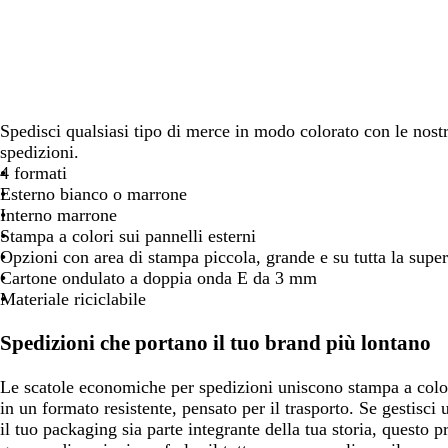
spostarti
spostarti
spostarti
spostarti
spost
Spedisci qualsiasi tipo di merce in modo colorato con le nos
spedizioni.
4 formati
Esterno bianco o marrone
Interno marrone
Stampa a colori sui pannelli esterni
Opzioni con area di stampa piccola, grande e su tutta la super
Cartone ondulato a doppia onda E da 3 mm
Materiale riciclabile
Spedizioni che portano il tuo brand più lontano
Le scatole economiche per spedizioni uniscono stampa a colori
in un formato resistente, pensato per il trasporto. Se gestisci
il tuo packaging sia parte integrante della tua storia, questo p