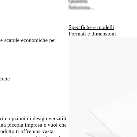
Quantità
arti
spostarti
spostarti
Seleziona...
Specifiche e modelli
Formati e dimensioni
tre scatole economiche per
ficie
 e opzioni di design versatili
 una piccola impresa e vuoi che
rodotto ti offre una vasta