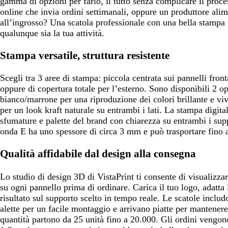
gamma di opzioni per farlo, il tutto senza complicare il proc
online che invia ordini settimanali, oppure un produttore ali
all’ingrosso? Una scatola professionale con una bella stampa t
qualunque sia la tua attività.
Stampa versatile, struttura resistente
Scegli tra 3 aree di stampa: piccola centrata sui pannelli fronta
oppure di copertura totale per l’esterno. Sono disponibili 2 op
bianco/marrone per una riproduzione dei colori brillante e v
per un look kraft naturale su entrambi i lati. La stampa digita
sfumature e palette del brand con chiarezza su entrambi i supp
onda E ha uno spessore di circa 3 mm e può trasportare fino a
Qualità affidabile dal design alla consegna
Lo studio di design 3D di VistaPrint ti consente di visualizzar
su ogni pannello prima di ordinare. Carica il tuo logo, adatta 
risultato sul supporto scelto in tempo reale. Le scatole includ
alette per un facile montaggio e arrivano piatte per mantenere
quantità partono da 25 unità fino a 20.000. Gli ordini vengon