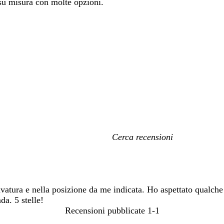
 su misura con molte opzioni.
I
miei
termini
di
ricerca
vatura e nella posizione da me indicata. Ho aspettato qualche
da. 5 stelle!
Recensioni pubblicate
1-1