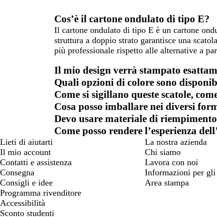
Cos’è il cartone ondulato di tipo E?
Il cartone ondulato di tipo E è un cartone ond
struttura a doppio strato garantisce una scatol
più professionale rispetto alle alternative a pa
Il mio design verrà stampato esatta
Quali opzioni di colore sono disponi
Come si sigillano queste scatole, co
Cosa posso imballare nei diversi form
Devo usare materiale di riempimento? E
Come posso rendere l’esperienza de
Lieti di aiutarti
La nostra azienda
Il mio account
Chi siamo
Contatti e assistenza
Lavora con noi
Consegna
Informazioni per gli 
Consigli e idee
Area stampa
Programma rivenditore
Accessibilità
Sconto studenti