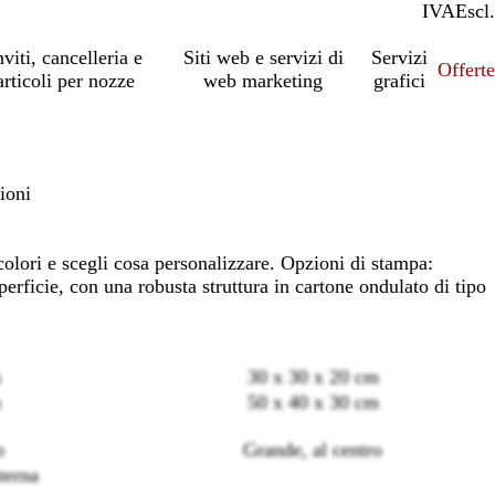
IVA
Incl.
Escl.
nviti, cancelleria e
Siti web e servizi di
Servizi
Offert
articoli per nozze
web marketing
grafici
ioni
colori e scegli cosa personalizzare. Opzioni di stampa:
perficie, con una robusta struttura in cartone ondulato di tipo
m
30 x 30 x 20 cm
m
50 x 40 x 30 cm
Loading
o
Grande, al centro
options
terna