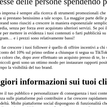
eresse delle persone spendendo 
 impresa è sempre alla ricerca di strumenti promozionali che
a si prestano benissimo a tale scopo. La maggior parte delle 
i brand sono riusciti a crescere in maniera esponenziale sempl
dia, senza per forza aver acquistato ulteriori servizi. Se poi i
 per mettere in evidenza i tuoi contenuti o farti pubblicità su
gram… e i prezzi sono relativamente bassi!
r crescere i tuoi follower è quello di offrire incentivi a chi 
o sconto del 10% sul primo ordine a chiunque ti segua su TikTo
 coloro che, dopo aver effettuato un acquisto presso di te, lo
ccoli gesti sono un ottimo modo per instaurare rapporti positi
mpo la visibilità del tuo brand.
giori informazioni sui tuoi cli
re il tuo pubblico e personalizzare di conseguenza i tuoi conte
enza sulle piattaforme può contribuire a far crescere rapidament
edeltà. Molte piattaforme social dispongono di funzionalità ch