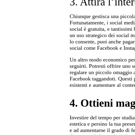
3. Attira l’int
Chiunque gestisca una piccola
Fortunatamente, i social medi
social è gratuita, e tantissim
un uso strategico dei social me
lo consente, puoi anche pagare
social come Facebook e Insta
Un altro modo economico per fa
seguirti. Potresti offrire un
regalare un piccolo omaggio a
Facebook taggandoti. Questi pi
esistenti e aumentare al conte
4. Ottieni mag
Investire del tempo per studia
estetica e persino la tua pres
e ad aumentarne il grado di f