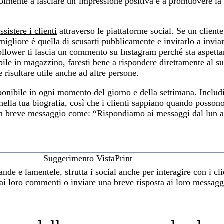
volmente a lasciare un’impressione positiva e a promuovere la 
ssistere i clienti
attraverso le piattaforme social. Se un cliente
 migliore è quella di scusarti pubblicamente e invitarlo a invi
follower ti lascia un commento su Instagram perché sta aspett
nibile in magazzino, faresti bene a rispondere direttamente al
 risultare utile anche ad altre persone.
onibile in ogni momento del giorno e della settimana. Includi 
 nella tua biografia, così che i clienti sappiano quando possono
un breve messaggio come: “Rispondiamo ai messaggi dal lun al
Suggerimento VistaPrint
de e lamentele, sfrutta i social anche per interagire con i cli
ai loro commenti o inviare una breve risposta ai loro messagg