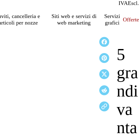
IVA
Incl.
Escl.
nviti, cancelleria e
Siti web e servizi di
Servizi
Offert
articoli per nozze
web marketing
grafici
5
gra
ndi
va
nta