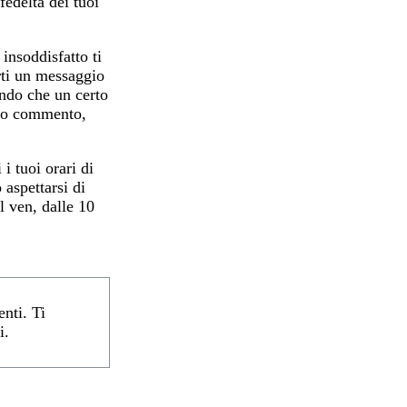
fedeltà dei tuoi
 insoddisfatto ti
arti un messaggio
ando che un certo
 suo commento,
i tuoi orari di
 aspettarsi di
 ven, dalle 10
enti. Ti
i.