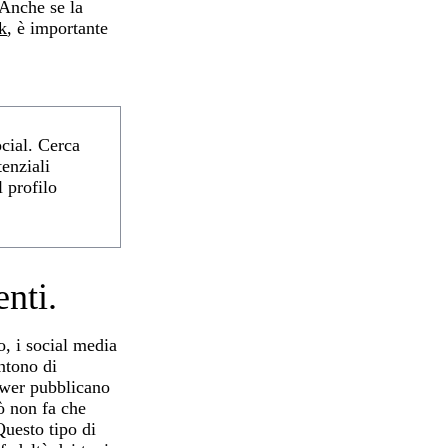
 Anche se la
k
, è importante
ocial. Cerca
enziali
l profilo
enti.
o, i social media
entono di
ower pubblicano
ò non fa che
Questo tipo di