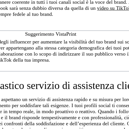
nere coerente in tutti i tuoi canali social è la voce del brand.
book sarà senza dubbio diversa da quella di un
video su TikTo
empre fedele al tuo brand.
Suggerimento VistaPrint
egli influencer per aumentare la visibilità del tuo brand sui s
wer appartengano alla stessa categoria demografica dei tuoi pot
laborazione con lo scopo di indirizzare il suo pubblico verso i
kTok della tua impresa.
astico servizio di assistenza cli
i aspettano un servizio di assistenza rapido e su misura per lor
nto per soddisfare tali esigenze. I tuoi profili social ti cons
r in tempo reale, in modo proattivo o reattivo. Quando i foll
il brand risponde tempestivamente e con professionalità, ci
i confronti della soddisfazione e dell’esperienza del cliente. 