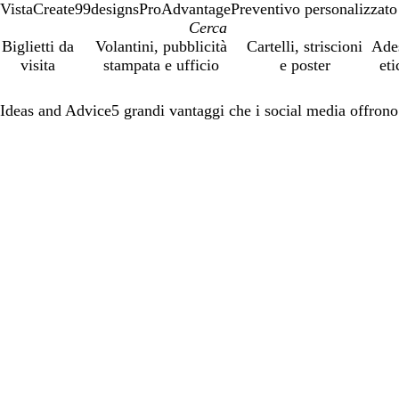
VistaCreate
99designs
ProAdvantage
Preventivo personalizzato
Biglietti da
Volantini, pubblicità
Cartelli, striscioni
Ade
visita
stampata e ufficio
e poster
eti
Ideas and Advice
5 grandi vantaggi che i social media offrono