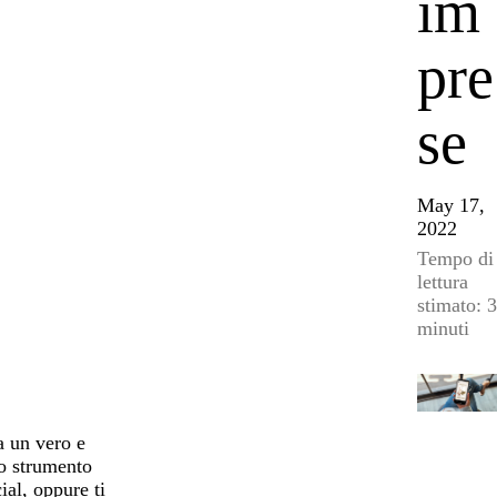
im
pre
se
May 17,
2022
Tempo di
lettura
stimato: 3
minuti
a un vero e
no strumento
ial, oppure ti