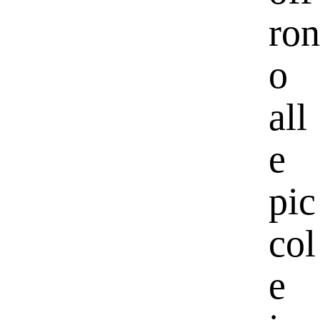
ron
o
all
e
pic
col
e