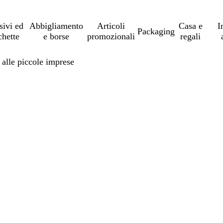
sivi ed
Abbigliamento
Articoli
Casa e
I
Packaging
chette
e borse
promozionali
regali
 alle piccole imprese