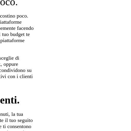
poco.
 costino poco.
piattaforme
icemente facendo
l tuo budget te
 piattaforme
sceglie di
k, oppure
 condividono su
vi con i clienti
enti.
nuti, la tua
e il tuo seguito
e ti consentono