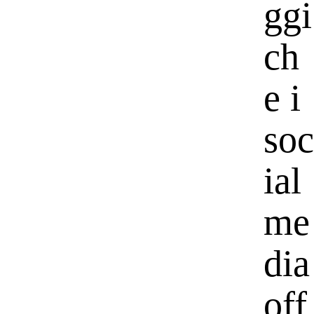
ggi
ch
e i
soc
ial
me
dia
off