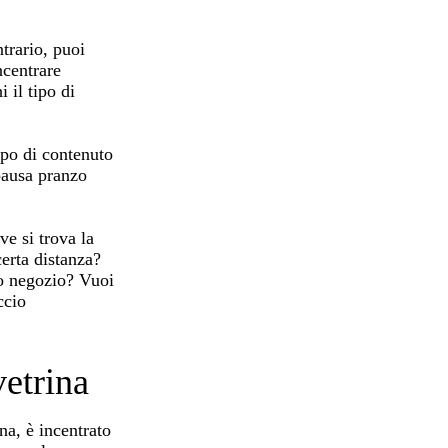
ntrario, puoi
ncentrare
 il tipo di
tipo di contenuto
 pausa pranzo
ve si trova la
certa distanza?
uo negozio? Vuoi
ccio
vetrina
na, è incentrato