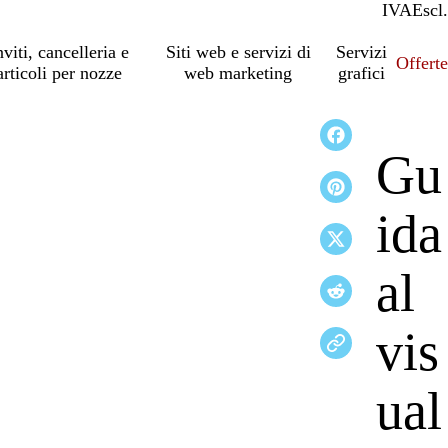
IVA
Incl.
Escl.
nviti, cancelleria e
Siti web e servizi di
Servizi
Offert
articoli per nozze
web marketing
grafici
Gu
ida
al
vis
ual