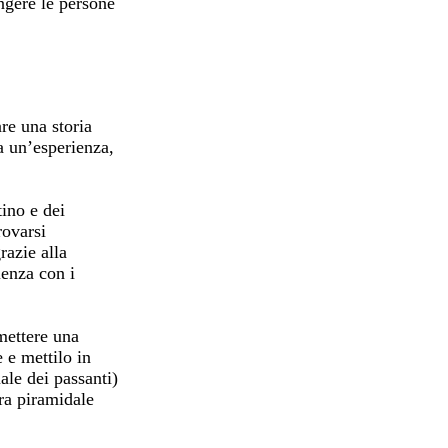
ingere le persone
re una storia
 a un’esperienza,
tino e dei
rovarsi
razie alla
ienza con i
smettere una
 e mettilo in
ale dei passanti)
ura piramidale