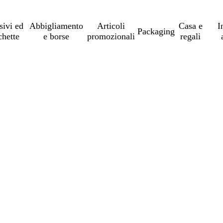
sivi ed
Abbigliamento
Articoli
Casa e
I
Packaging
chette
e borse
promozionali
regali