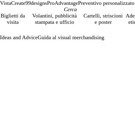
VistaCreate
99designs
ProAdvantage
Preventivo personalizzato
Biglietti da
Volantini, pubblicità
Cartelli, striscioni
Ade
visita
stampata e ufficio
e poster
eti
Ideas and Advice
Guida al visual merchandising