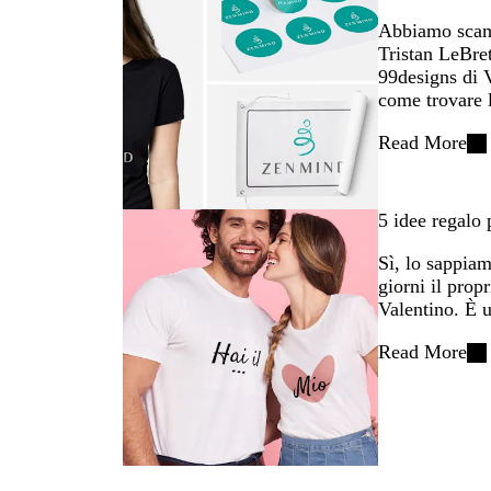
Abbiamo scam
Tristan LeBret
99designs di V
come trovare 
Read More
5 idee regalo
Sì, lo sappiam
giorni il prop
Valentino. È 
Read More