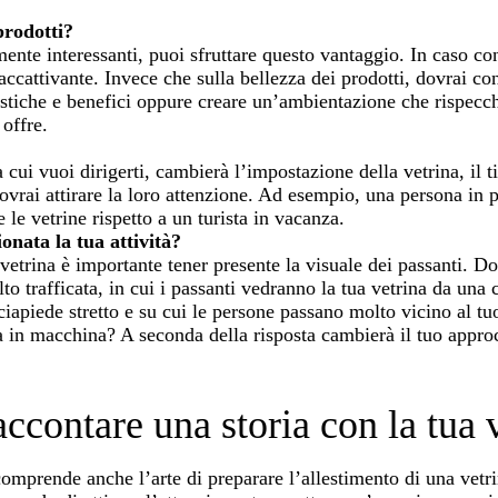
prodotti?
mente interessanti, puoi sfruttare questo vantaggio. In caso co
ccattivante. Invece che sulla bellezza dei prodotti, dovrai co
ristiche e benefici oppure creare un’ambientazione che rispecchi
 offre.
a cui vuoi dirigerti, cambierà l’impostazione della vetrina, il 
dovrai attirare la loro attenzione. Ad esempio, una persona in
e vetrine rispetto a un turista in vacanza.
ionata la tua attività?
vetrina è importante tener presente la visuale dei passanti. Do
to trafficata, in cui i passanti vedranno la tua vetrina da una 
iapiede stretto e su cui le persone passano molto vicino al t
sa in macchina? A seconda della risposta cambierà il tuo appro
ccontare una storia con la tua 
omprende anche l’arte di preparare l’allestimento di una vetri