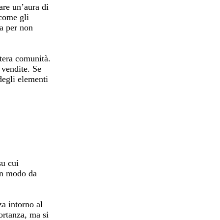
eare un’aura di
 come gli
za per non
ntera comunità.
 vendite. Se
degli elementi
su cui
 in modo da
za intorno al
ortanza, ma si