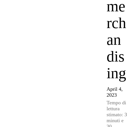
me
rch
an
dis
ing
April 4,
2023
Tempo di
lettura
stimato: 3
minuti e
30