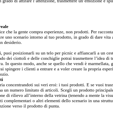
in grado di attirare l’attenzione, trasmettere un’emozione e sp
reale
ice che la gente compra esperienze, non prodotti. Per racconta
tire uno scenario intorno al tuo prodotto, in grado di dare vita
un desiderio.
 puoi posizionarli su un telo per picnic e affiancarli a un ces
o dei ciottoli e delle conchiglie potrai trasmettere l’idea di t
ura. In questo modo, anche se quello che vendi è marmellata, g
i spingere i clienti a entrare e a voler creare la propria esper
gozio.
ti
ia concentrandoti sui veri eroi: i tuoi prodotti. E se vuoi tra
na un numero limitato di articoli. Scegli un prodotto principale
e di rilievo all’interno della vetrina (tenendo a mente la visu
ti complementari o altri elementi dello scenario in una strutt
nzione verso il prodotto di punta.