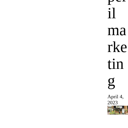
il
ma
rke
tin
g
April 4,
2023