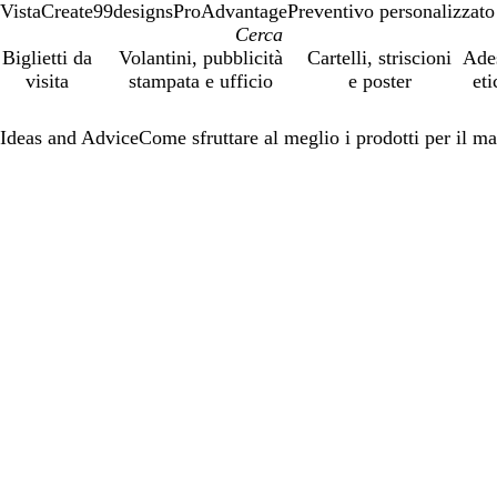
VistaCreate
99designs
ProAdvantage
Preventivo personalizzato
Biglietti da
Volantini, pubblicità
Cartelli, striscioni
Ade
visita
stampata e ufficio
e poster
eti
Ideas and Advice
Come sfruttare al meglio i prodotti per il m