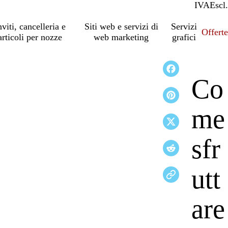
IVA
Incl.
Escl.
nviti, cancelleria e
Siti web e servizi di
Servizi
Offert
articoli per nozze
web marketing
grafici
Co
me
sfr
utt
are