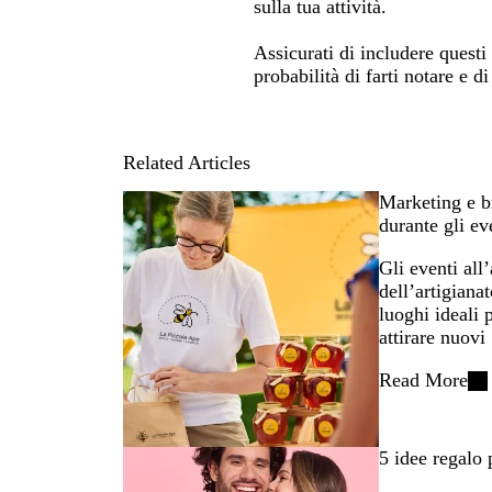
sulla tua attività.
Assicurati di includere questi
probabilità di farti notare e di
Related Articles
Marketing e b
durante gli ev
Gli eventi all
dell’artigiana
luoghi ideali 
attirare nuovi
Read More
5 idee regalo