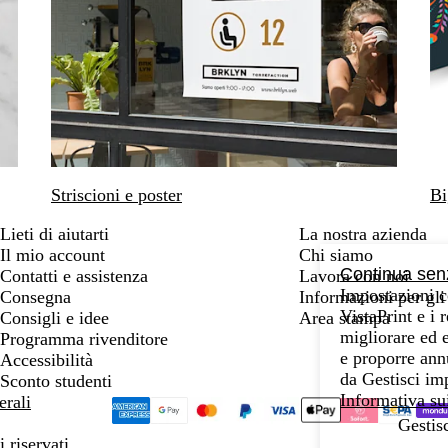
Striscioni e poster
Bi
Lieti di aiutarti
La nostra azienda
Il mio account
Chi siamo
Continua sen
Contatti e assistenza
Lavora con noi
Impostazioni 
Consegna
Informazioni per gli 
VistaPrint e i 
Consigli e idee
Area stampa
migliorare ed e
Programma rivenditore
e proporre ann
Accessibilità
da Gestisci imp
Sconto studenti
Informativa su
erali
Gestis
 riservati.