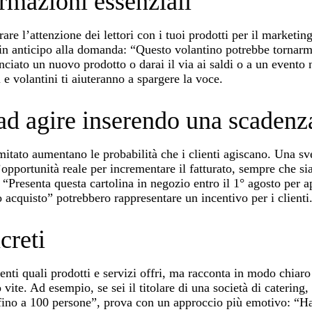
mazioni essenziali
are l’attenzione dei lettori con i tuoi prodotti per il marketin
e in anticipo alla domanda: “Questo volantino potrebbe tornarm
nciato un nuovo prodotto o darai il via ai saldi o a un evento
 e volantini ti aiuteranno a spargere la voce.
i ad agire inserendo una scadenz
itato aumentano le probabilità che i clienti agiscano. Una sve
opportunità reale per incrementare il fatturato, sempre che si
“Presenta questa cartolina in negozio entro il 1° agosto per ap
 acquisto” potrebbero rappresentare un incentivo per i clienti
creti
lienti quali prodotti e servizi offri, ma racconta in modo chiaro
vite. Ad esempio, se sei il titolare di una società di catering,
fino a 100 persone”, prova con un approccio più emotivo: “Hai