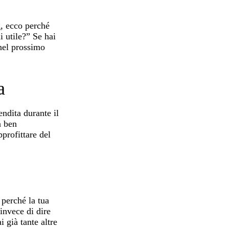
g, ecco perché
i utile?” Se hai
 nel prossimo
a
ndita durante il
a ben
profittare del
.
 perché la tua
 invece di dire
 già tante altre