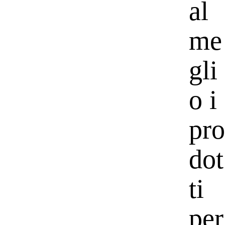
al
me
gli
o i
pro
dot
ti
per