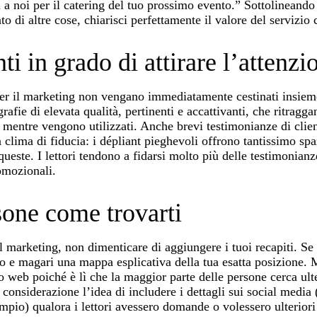
i a noi per il catering del tuo prossimo evento.” Sottolineando 
to di altre cose, chiarisci perfettamente il valore del servizio
ti in grado di attirare l’attenzi
 per il marketing non vengano immediatamente cestinati insieme
grafie di elevata qualità, pertinenti e accattivanti, che ritragga
i mentre vengono utilizzati. Anche brevi testimonianze di clien
n clima di fiducia: i dépliant pieghevoli offrono tantissimo spa
este. I lettori tendono a fidarsi molto più delle testimonianze 
omozionali.
sone come trovarti
l marketing, non dimenticare di aggiungere i tuoi recapiti. Se
zzo e magari una mappa esplicativa della tua esatta posizione. 
o web poiché è lì che la maggior parte delle persone cerca ulte
considerazione l’idea di includere i dettagli sui social media 
pio) qualora i lettori avessero domande o volessero ulteriori