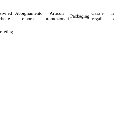
sivi ed
Abbigliamento
Articoli
Casa e
I
Packaging
chette
e borse
promozionali
regali
arketing