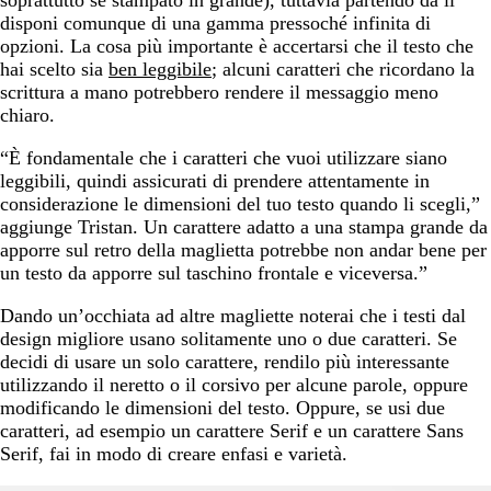
soprattutto se stampato in grande), tuttavia partendo da lì
disponi comunque di una gamma pressoché infinita di
opzioni. La cosa più importante è accertarsi che il testo che
hai scelto sia
ben leggibile
; alcuni caratteri che ricordano la
scrittura a mano potrebbero rendere il messaggio meno
chiaro.
“È fondamentale che i caratteri che vuoi utilizzare siano
leggibili, quindi assicurati di prendere attentamente in
considerazione le dimensioni del tuo testo quando li scegli,”
aggiunge Tristan. Un carattere adatto a una stampa grande da
apporre sul retro della maglietta potrebbe non andar bene per
un testo da apporre sul taschino frontale e viceversa.”
Dando un’occhiata ad altre magliette noterai che i testi dal
design migliore usano solitamente uno o due caratteri. Se
decidi di usare un solo carattere, rendilo più interessante
utilizzando il neretto o il corsivo per alcune parole, oppure
modificando le dimensioni del testo. Oppure, se usi due
caratteri, ad esempio un carattere Serif e un carattere Sans
Serif, fai in modo di creare enfasi e varietà.