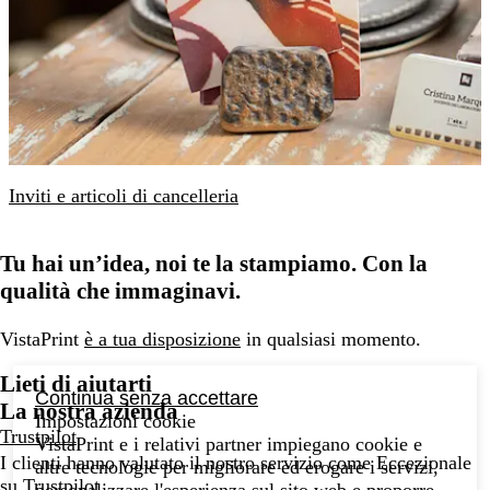
Inviti e articoli di cancelleria
Tu hai un’idea, noi te la stampiamo. Con la
qualità che immaginavi.
VistaPrint
è a tua disposizione
in qualsiasi momento.
Lieti di aiutarti
Continua senza accettare
La nostra azienda
Impostazioni cookie
Trustpilot
VistaPrint e i relativi partner impiegano cookie e
I clienti hanno valutato il nostro servizio come Eccezionale
altre tecnologie per migliorare ed erogare i servizi,
su
Trustpilot