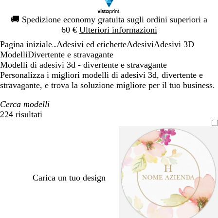
Diapositiva
🚚
Spedizione economy gratuita sugli ordini superiori a
1
60 €
Ulteriori informazioni
di
Pagina iniziale
Adesivi ed etichette
Adesivi
Adesivi 3D
1
...
Modelli
Divertente e stravagante
Modelli di adesivi 3d - divertente e stravagante
Personalizza i migliori modelli di adesivi 3d, divertente e
stravagante, e trova la soluzione migliore per il tuo business.
Cerca modelli
224 risultati
Filtri
Carica un tuo design