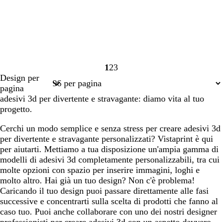
1
2
3
Pagina
Pagina
Pagina
Design per
1
2
3
pagina
adesivi 3d per divertente e stravagante: diamo vita al tuo
progetto.
Cerchi un modo semplice e senza stress per creare adesivi 3d
per divertente e stravagante personalizzati? Vistaprint è qui
per aiutarti. Mettiamo a tua disposizione un'ampia gamma di
modelli di adesivi 3d completamente personalizzabili, tra cui
molte opzioni con spazio per inserire immagini, loghi e
molto altro. Hai già un tuo design? Non c'è problema!
Caricando il tuo design puoi passare direttamente alle fasi
successive e concentrarti sulla scelta di prodotti che fanno al
caso tuo. Puoi anche collaborare con uno dei nostri designer