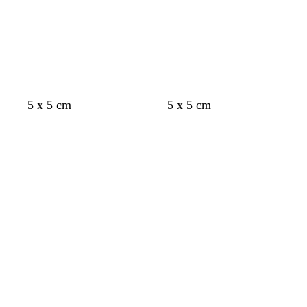
5 x 5 cm
5 x 5 cm
Caricamento
Caricamento
in
in
corso
corso