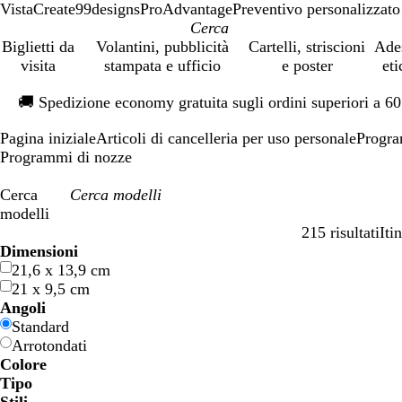
VistaCreate
99designs
ProAdvantage
Preventivo personalizzato
Biglietti da
Volantini, pubblicità
Cartelli, striscioni
Ade
visita
stampata e ufficio
e poster
eti
Diapositiva
🚚
Spedizione economy gratuita sugli ordini superiori a 6
1
di
Pagina iniziale
Articoli di cancelleria per uso personale
Progra
1
Programmi di nozze
Cerca
modelli
215 risultati
Iti
Filtri
Dimensioni
21,6 x 13,9 cm
21 x 9,5 cm
Angoli
Standard
Arrotondati
Colore
B
B
V
V
G
G
A
A
R
R
G
G
B
B
N
N
M
M
P
P
V
V
R
R
Tipo
l
l
e
e
i
i
r
r
o
o
r
r
i
i
e
e
a
a
a
a
i
i
o
o