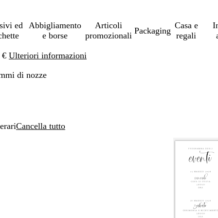
sivi ed
Abbigliamento
Articoli
Casa e
I
Packaging
chette
e borse
promozionali
regali
0 €
Ulteriori informazioni
mmi di nozze
nerari
Cancella tutto