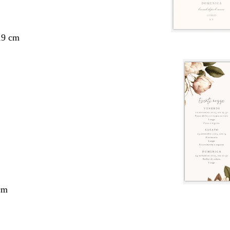
,9 cm
cm
nto