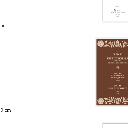
cm
,9 cm