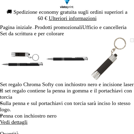
Diapositiva
🚚
Spedizione economy gratuita sugli ordini superiori a
1
60 €
Ulteriori informazioni
di
Pagina iniziale
Prodotti promozionali
Ufficio e cancelleria
1
...
Set da scrittura e per colorare
Diapositiva
L’immagine
Ingrandito
Usa
Clicca
L’immagine
Ingrandito
Usa
Clicca
L’immagi
Ingrandito
Usa
Clicca
1
può
a
i
per
può
a
i
per
può
a
i
per
di
essere
minimo
comandi
allargare
essere
minimo
comandi
allargare
essere
minimo
comandi
allargare
3
ingrandita
+
ingrandita
+
ingrandita
+
e
e
e
+
+
+
per
per
per
ingrandire
ingrandire
ingrandire
Set regalo Chroma Softy con inchiostro nero e incisione laser
o
o
o
Il set regalo contiene la penna in gomma e il portachiavi con
ridurre
ridurre
ridurre
torcia
e
e
e
Sulla penna e sul portachiavi con torcia sarà inciso lo stesso
le
le
le
logo.
frecce
frecce
frecce
Penna con inchiostro nero
per
per
per
Vedi dettagli
spostarti
spostarti
spostarti
Quantità