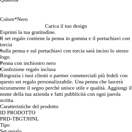
Colore
*
Nero
G
B
N
R
V
Carica il tuo design
r
l
e
o
e
Esprimi la tua gratitudine.
i
u
r
s
r
Il set regalo contiene la penna in gomma e il portachiavi con
g
o
s
d
torcia
i
o
e
Sulla penna e sul portachiavi con torcia sarà inciso lo stesso
o
logo.
c
Penna con inchiostro nero
a
Confezione regalo inclusa
n
Ringrazia i tuoi clienti o partner commerciali più fedeli con
n
questo set regalo personalizzabile. Una penna che lascerà
a
sicuramente il segno perché unisce stile e qualità. Aggiungi il
d
nome della tua azienda e fatti pubblicità con ogni parola
i
scritta.
f
Caratteristiche del prodotto
u
ID PRODOTTO
c
PRD-TBGTJHNL
i
Tipo
l
Set regalo