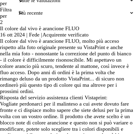
termini
per
di
Filtra
ricerca
per
2
Il colore dal vivo è arancione FLUO
16 ott 2024
|
Fede
|
Acquirente verificato
Il colore dal vivo è arancione FLUO, molto più acceso
rispetto alla foto originale presente su VistaPrint e anche
nella mia foto - nonostante la correzione del punto di bianco
- il colore è difficilmente risonoscibile. Mi aspettavo un
colore arancio più scuro, tendente al mattone, così invece è
fluo acceso. Dopo anni di ordini è la prima volta che
rimango deluso da un prodotto VistaPrint... di sicuro non
ordinerò più questo tipo di colore qui ma altrove per i
prossimi ordini.
Risposta del servizio assistenza clienti Vistaprint:
Vogliate perdonarci per il malinteso a cui avete dovuto fare
fronte e ci dispiace molto sapere che siete delusi per la prima
volta con un vostro ordine. Il prodotto che avete scelto è un
blocco note di colore arancione e questo non si può variare o
modificare, potete solo scegliere tra i colori disponibili e