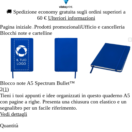
Diapositiva
🚚
Spedizione economy gratuita sugli ordini superiori a
1
60 €
Ulteriori informazioni
di
Pagina iniziale
Prodotti promozionali
Ufficio e cancelleria
1
...
Blocchi note e cartelline
Diapositiva
L’immagine
Ingrandito
Usa
Clicca
L’immagine
Ingrandito
Usa
Clicca
L’immagi
Ingrandito
Usa
Clicca
1
può
a
i
per
può
a
i
per
può
a
i
per
di
essere
minimo
comandi
allargare
essere
minimo
comandi
allargare
essere
minimo
comandi
allargare
3
ingrandita
+
ingrandita
+
ingrandita
+
e
e
e
+
+
+
per
per
per
ingrandire
ingrandire
ingrandire
Blocco note A5 Spectrum Bullet™
o
o
o
Leggi
2
(
1
)
ridurre
ridurre
ridurre
1
Tieni i tuoi appunti e idee organizzati in questo quaderno A5
e
e
e
recensioni
con pagine a righe. Presenta una chiusura con elastico e un
le
le
le
segnalibro per un facile riferimento.
frecce
frecce
frecce
Vedi dettagli
per
per
per
spostarti
spostarti
spostarti
Quantità