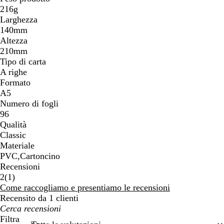
216g
Larghezza
140mm
Altezza
210mm
Tipo di carta
A righe
Formato
A5
Numero di fogli
96
Qualità
Classic
Materiale
PVC,Cartoncino
Recensioni
1
2
(
1
)
recensioni
Come raccogliamo e presentiamo le recensioni
Recensito da 1 clienti
I
miei
Filtra