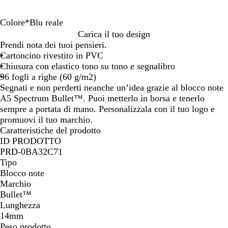
Colore
*
Blu reale
A
R
R
B
V
N
B
A
A
G
B
Carica il tuo design
r
o
o
i
e
e
l
z
r
i
l
Prendi nota dei tuoi pensieri.
g
s
s
a
r
r
u
z
a
a
u
Cartoncino rivestito in PVC
e
s
a
n
d
o
r
u
n
l
n
Chiusura con elastico tono su tono e segnalibro
n
o
c
e
e
r
c
l
a
96 fogli a righe (60 g/m2)
t
o
l
a
r
i
o
v
Segnati e non perderti neanche un’idea grazie al blocco note
o
i
l
o
o
y
A5 Spectrum Bullet™. Puoi metterlo in borsa e tenerlo
m
e
n
sempre a portata di mano. Personalizzala con il tuo logo e
e
e
promuovi il tuo marchio.
Caratteristiche del prodotto
ID PRODOTTO
PRD-0BA32C71
Tipo
Blocco note
Marchio
Bullet™
Lunghezza
14mm
Peso prodotto