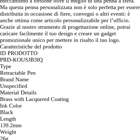
t
c
meccanismo a torsione offre il meglio di una penna a sfera.
e
k
Ma questa penna personalizzata non è solo perfetta per essere
distribuita in occasione di fiere, convegni o altri eventi: è
anche ottima come articolo personalizzabile per l’ufficio.
Grazie al nostro strumento di progettazione online, potrai
caricare facilmente il tuo design e creare un gadget
promozionale unico per mettere in risalto il tuo logo.
Caratteristiche del prodotto
ID PRODOTTO
PRD-KOUSJB3IQ
Type
Retractable Pen
Brand Name
Unspecified
Material Details
Brass with Lacquered Coating
Ink Color
Black
Length
139.2mm
Weight
26g