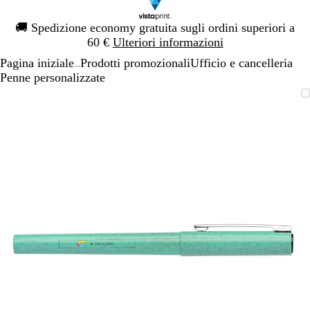
Diapositiva
🚚
Spedizione economy gratuita sugli ordini superiori a
1
60 €
Ulteriori informazioni
di
Pagina iniziale
Prodotti promozionali
Ufficio e cancelleria
1
...
Penne personalizzate
Diapositiva
L’immagine
Ingrandito
Usa
Clicca
1
può
a
i
per
di
essere
minimo
comandi
allargare
1
ingrandita
+
e
+
per
ingrandire
o
ridurre
e
le
frecce
per
spostarti