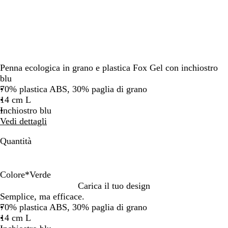
Penna ecologica in grano e plastica Fox Gel con inchiostro
blu
70% plastica ABS, 30% paglia di grano
14 cm L
Inchiostro blu
Vedi dettagli
Quantità
Colore
*
Verde
G
R
B
V
Carica il tuo design
i
o
l
e
Semplice, ma efficace.
a
s
u
r
70% plastica ABS, 30% paglia di grano
l
s
d
14 cm L
l
o
e