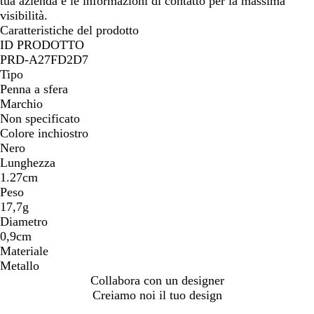
tua azienda e le informazioni di contatto per la massima
d
visibilità.
i
Caratteristiche del prodotto
f
ID PRODOTTO
u
PRD-A27FD2D7
c
Tipo
i
Penna a sfera
l
Marchio
e
Non specificato
Colore inchiostro
Nero
Lunghezza
1.27cm
Peso
17,7g
Diametro
0,9cm
Materiale
Metallo
Collabora con un designer
Creiamo noi il tuo design