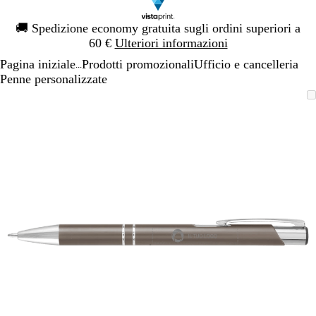
Diapositiva
🚚
Spedizione economy gratuita sugli ordini superiori a
1
60 €
Ulteriori informazioni
di
Pagina iniziale
Prodotti promozionali
Ufficio e cancelleria
1
...
Penne personalizzate
Diapositiva
L’immagine
Ingrandito
Usa
Clicca
1
può
a
i
per
di
essere
minimo
comandi
allargare
1
ingrandita
+
e
+
per
ingrandire
o
ridurre
e
le
frecce
per
spostarti