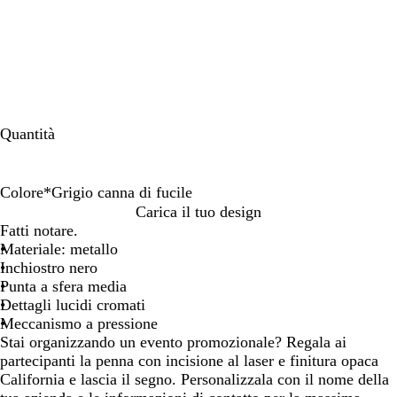
Quantità
Colore
*
Grigio canna di fucile
B
G
Carica il tuo design
o
r
Fatti notare.
r
i
Materiale: metallo
d
g
Inchiostro nero
e
i
Punta a sfera media
a
o
Dettagli lucidi cromati
u
c
Meccanismo a pressione
x
a
Stai organizzando un evento promozionale? Regala ai
n
partecipanti la penna con incisione al laser e finitura opaca
n
California e lascia il segno. Personalizzala con il nome della
a