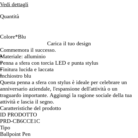
Vedi dettagli
Quantità
Colore
*
Blu
R
B
V
R
Carica il tuo design
o
l
e
o
Commemora il successo.
s
u
r
s
Materiale: alluminio
s
d
a
Penna a sfera con torcia LED e punta stylus
o
e
Finitura lucida e laccata
Inchiostro blu
Questa penna a sfera con stylus è ideale per celebrare un
anniversario aziendale, l'espansione dell'attività o un
traguardo importante. Aggiungi la ragione sociale della tua
attività e lascia il segno.
Caratteristiche del prodotto
ID PRODOTTO
PRD-CB6CCE1C
Tipo
Ballpoint Pen