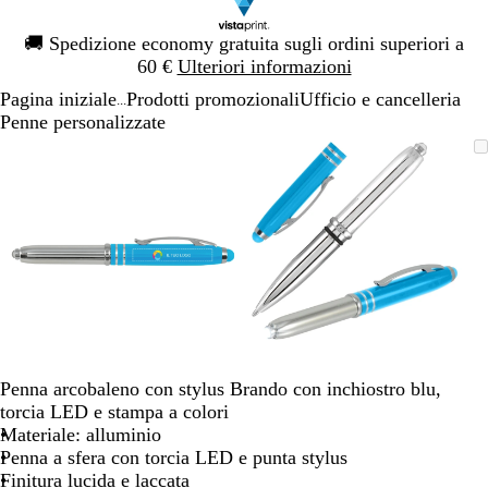
Diapositiva
🚚
Spedizione economy gratuita sugli ordini superiori a
1
60 €
Ulteriori informazioni
di
Pagina iniziale
Prodotti promozionali
Ufficio e cancelleria
1
...
Penne personalizzate
Diapositiva
L’immagine
Ingrandito
Usa
Clicca
L’immagine
Ingrandito
Usa
Clicca
1
può
a
i
per
può
a
i
per
di
essere
minimo
comandi
allargare
essere
minimo
comandi
allargare
2
ingrandita
+
ingrandita
+
e
e
+
+
per
per
ingrandire
ingrandire
o
o
ridurre
ridurre
e
e
Penna arcobaleno con stylus Brando con inchiostro blu,
le
le
torcia LED e stampa a colori
frecce
frecce
Materiale: alluminio
per
per
Penna a sfera con torcia LED e punta stylus
spostarti
spostarti
Finitura lucida e laccata