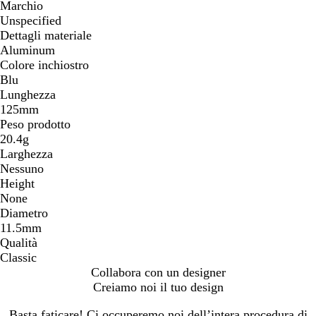
Marchio
Unspecified
Dettagli materiale
Aluminum
Colore inchiostro
Blu
Lunghezza
125mm
Peso prodotto
20.4g
Larghezza
Nessuno
Height
None
Diametro
11.5mm
Qualità
Classic
Collabora con un designer
Creiamo noi il tuo design
Basta faticare! Ci occuperemo noi dell’intera procedura di