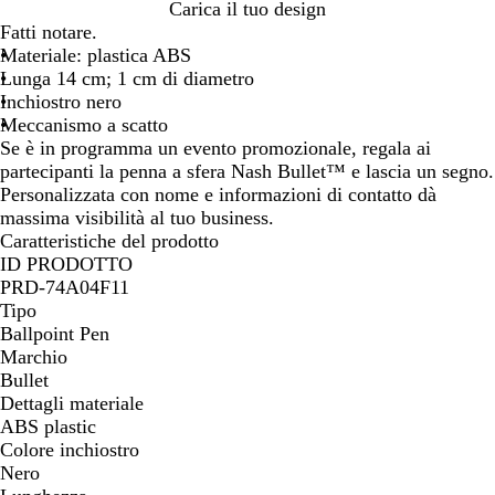
R
V
Carica il tuo design
o
e
Fatti notare.
s
r
Materiale: plastica ABS
a
d
Lunga 14 cm; 1 cm di diametro
e
Inchiostro nero
Meccanismo a scatto
Se è in programma un evento promozionale, regala ai
partecipanti la penna a sfera Nash Bullet™ e lascia un segno.
Personalizzata con nome e informazioni di contatto dà
massima visibilità al tuo business.
Caratteristiche del prodotto
ID PRODOTTO
PRD-74A04F11
Tipo
Ballpoint Pen
Marchio
Bullet
Dettagli materiale
ABS plastic
Colore inchiostro
Nero