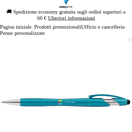
Diapositiva
🚚
Spedizione economy gratuita sugli ordini superiori a
1
60 €
Ulteriori informazioni
di
Pagina iniziale
Prodotti promozionali
Ufficio e cancelleria
1
...
Penne personalizzate
Diapositiva
L’immagine
Ingrandito
Usa
Clicca
1
può
a
i
per
di
essere
minimo
comandi
allargare
1
ingrandita
+
e
+
per
ingrandire
o
ridurre
e
le
frecce
per
spostarti