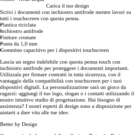
R
A
V
B
D
S
Carica il tuo design
o
r
e
l
u
a
Scrivi i documenti con inchiostro antifrode mentre lavori su
s
g
r
u
n
l
tutti i touchscreen con questa penna.
s
e
d
r
a
v
Plastica riciclata
o
n
e
e
i
Inchiostro antifrode
t
a
a
a
Finiture cromate
o
c
l
Punta da 1,0 mm
q
e
Gommino capacitivo per i dispositivi touchscreen
u
Lascia un segno indelebile con questa penna touch con
a
inchiostro antifrode per proteggere i documenti importanti.
Utilizzala per firmare contratti in tutta sicurezza, con il
vantaggio della compatibilità con touchscreen per i tuoi
dispositivi digitali. La personalizzazione sarà un gioco da
ragazzi: aggiungi il tuo logo, slogan o i contatti utilizzando il
nostro intuitivo studio di progettazione. Hai bisogno di
assistenza? I nostri esperti di design sono a disposizione per
aiutarti a dare vita alle tue idee.
Better by Design