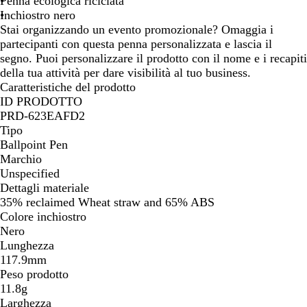
Penna ecologica riciclata
i
Inchiostro nero
o
Stai organizzando un evento promozionale? Omaggia i
n
partecipanti con questa penna personalizzata e lascia il
e
segno. Puoi personalizzare il prodotto con il nome e i recapiti
della tua attività per dare visibilità al tuo business.
Caratteristiche del prodotto
ID PRODOTTO
PRD-623EAFD2
Tipo
Ballpoint Pen
Marchio
Unspecified
Dettagli materiale
35% reclaimed Wheat straw and 65% ABS
Colore inchiostro
Nero
Lunghezza
117.9mm
Peso prodotto
11.8g
Larghezza