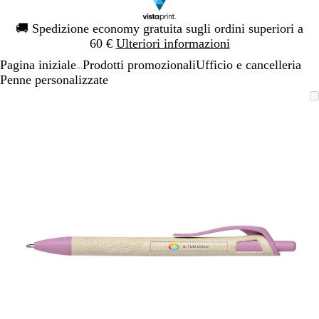
Diapositiva
🚚
Spedizione economy gratuita sugli ordini superiori a
1
60 €
Ulteriori informazioni
di
Pagina iniziale
Prodotti promozionali
Ufficio e cancelleria
1
...
Penne personalizzate
Diapositiva
L’immagine
Ingrandito
Usa
Clicca
1
può
a
i
per
di
essere
minimo
comandi
allargare
1
ingrandita
+
e
+
per
ingrandire
o
ridurre
e
le
frecce
per
spostarti