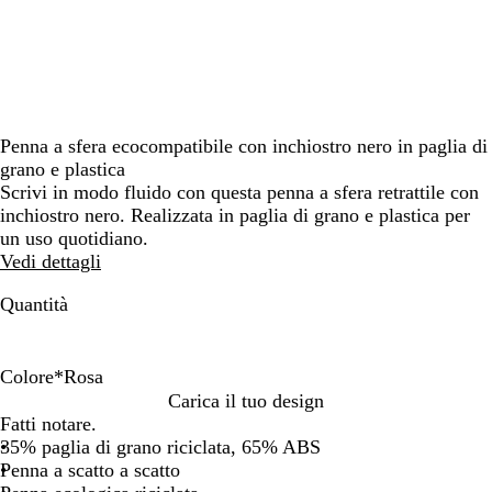
Penna a sfera ecocompatibile con inchiostro nero in paglia di
grano e plastica
Scrivi in modo fluido con questa penna a sfera retrattile con
inchiostro nero. Realizzata in paglia di grano e plastica per
un uso quotidiano.
Vedi dettagli
Quantità
Colore
*
Rosa
A
R
Carica il tuo design
r
o
Fatti notare.
a
s
35% paglia di grano riciclata, 65% ABS
n
a
Penna a scatto a scatto
c