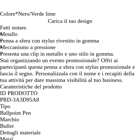
Colore
*
Nero/Verde lime
N
N
S
Carica il tuo design
e
e
o
Fatti notare.
r
r
l
Metallo
o
o
i
Penna a sfera con stylus rivestito in gomma
/
/
d
Meccanismo a pressione
A
V
B
Presenta una clip in metallo e uno stilo in gomma.
r
e
l
Stai organizzando un evento promozionale? Offri ai
g
r
a
partecipanti questa penna a sfera con stylus promozionale e
e
d
c
lascia il segno. Personalizzala con il nome e i recapiti della
n
e
k
tua attività per dare massima visibilità al tuo business.
t
l
/
Caratteristiche del prodotto
o
i
R
ID PRODOTTO
m
e
PRD-3A3D95A8
e
d
Tipo
Ballpoint Pen
Marchio
Bullet
Dettagli materiale
Metal