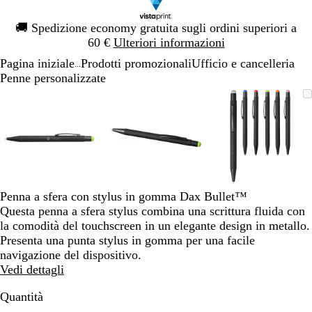
Diapositiva
🚚
Spedizione economy gratuita sugli ordini superiori a
1
60 €
Ulteriori informazioni
di
Pagina iniziale
Prodotti promozionali
Ufficio e cancelleria
1
...
Penne personalizzate
Diapositiva
L’immagine
Ingrandito
Usa
Clicca
L’immagine
Ingrandito
Usa
Clicca
L’immagi
Ingrandito
Usa
Clicca
1
può
a
i
per
può
a
i
per
può
a
i
per
di
essere
minimo
comandi
allargare
essere
minimo
comandi
allargare
essere
minimo
comandi
allargare
3
ingrandita
+
ingrandita
+
ingrandita
+
e
e
e
+
+
+
per
per
per
ingrandire
ingrandire
ingrandire
Penna a sfera con stylus in gomma Dax Bullet™
o
o
o
Questa penna a sfera stylus combina una scrittura fluida con
ridurre
ridurre
ridurre
la comodità del touchscreen in un elegante design in metallo.
e
e
e
Presenta una punta stylus in gomma per una facile
le
le
le
navigazione del dispositivo.
frecce
frecce
frecce
Vedi dettagli
per
per
per
spostarti
spostarti
spostarti
Quantità