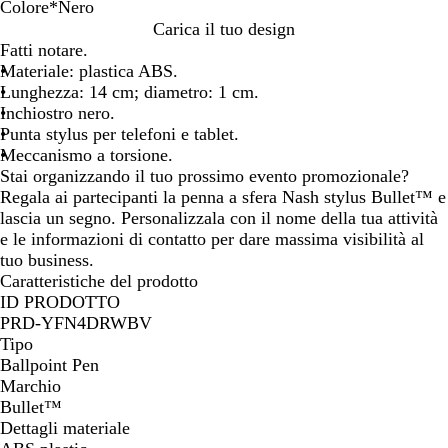
Colore
*
Nero
B
N
Carica il tuo design
i
e
Fatti notare.
a
r
Materiale: plastica ABS.
n
o
Lunghezza: 14 cm; diametro: 1 cm.
c
Inchiostro nero.
o
Punta stylus per telefoni e tablet.
Meccanismo a torsione.
Stai organizzando il tuo prossimo evento promozionale?
Regala ai partecipanti la penna a sfera Nash stylus Bullet™ e
lascia un segno. Personalizzala con il nome della tua attività
e le informazioni di contatto per dare massima visibilità al
tuo business.
Caratteristiche del prodotto
ID PRODOTTO
PRD-YFN4DRWBV
Tipo
Ballpoint Pen
Marchio
Bullet™
Dettagli materiale